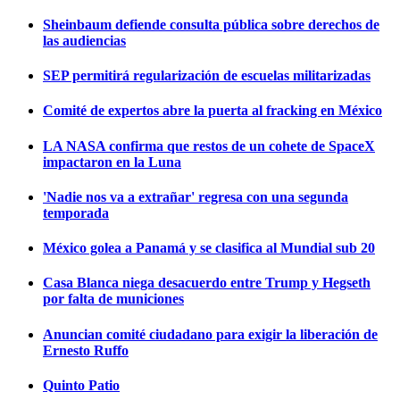
Sheinbaum defiende consulta pública sobre derechos de
las audiencias
SEP permitirá regularización de escuelas militarizadas
Comité de expertos abre la puerta al fracking en México
LA NASA confirma que restos de un cohete de SpaceX
impactaron en la Luna
'Nadie nos va a extrañar' regresa con una segunda
temporada
México golea a Panamá y se clasifica al Mundial sub 20
Casa Blanca niega desacuerdo entre Trump y Hegseth
por falta de municiones
Anuncian comité ciudadano para exigir la liberación de
Ernesto Ruffo
Quinto Patio