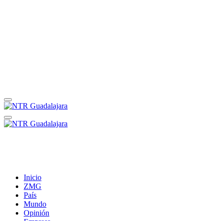
Inicio
ZMG
País
Mundo
Opinión