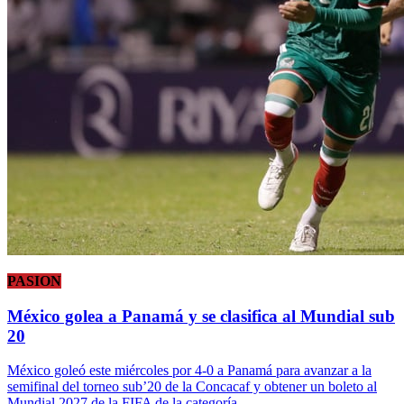
PASION
México golea a Panamá y se clasifica al Mundial sub
20
México goleó este miércoles por 4-0 a Panamá para avanzar a la
semifinal del torneo sub’20 de la Concacaf y obtener un boleto al
Mundial 2027 de la FIFA de la categoría