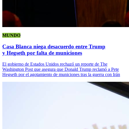
MUNDO
Casa Blanca niega desacuerdo entre Trump
y Hegseth por falta de municiones
El gobierno de Estados Unidos rechazó un reporte de The
Washington Post que asegura que Donald Trump reclamó a Pete
Hegseth por el agotamiento de municiones tras la guerra con Irán