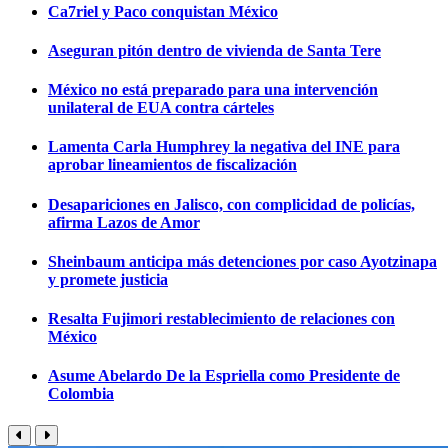
Ca7riel y Paco conquistan México
Aseguran pitón dentro de vivienda de Santa Tere
México no está preparado para una intervención
unilateral de EUA contra cárteles
Lamenta Carla Humphrey la negativa del INE para
aprobar lineamientos de fiscalización
Desapariciones en Jalisco, con complicidad de policías,
afirma Lazos de Amor
Sheinbaum anticipa más detenciones por caso Ayotzinapa
y promete justicia
Resalta Fujimori restablecimiento de relaciones con
México
Asume Abelardo De la Espriella como Presidente de
Colombia