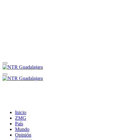
Inicio
ZMG
País
Mundo
Opinión