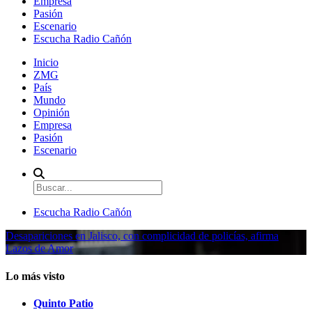
Empresa
Pasión
Escenario
Escucha Radio Cañón
Inicio
ZMG
País
Mundo
Opinión
Empresa
Pasión
Escenario
Escucha Radio Cañón
Desapariciones en Jalisco, con complicidad de policías, afirma
Lazos de Amor
Lo más visto
Quinto Patio