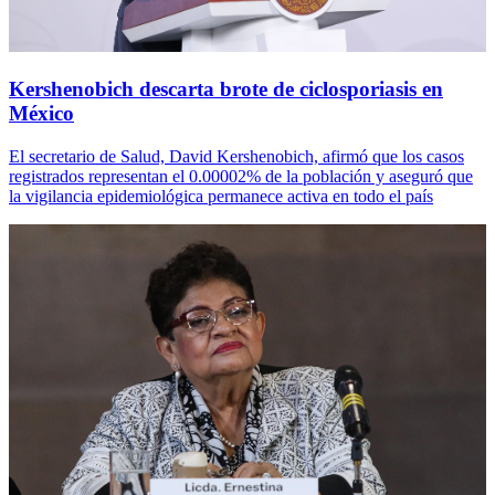
Kershenobich descarta brote de ciclosporiasis en
México
El secretario de Salud, David Kershenobich, afirmó que los casos
registrados representan el 0.00002% de la población y aseguró que
la vigilancia epidemiológica permanece activa en todo el país