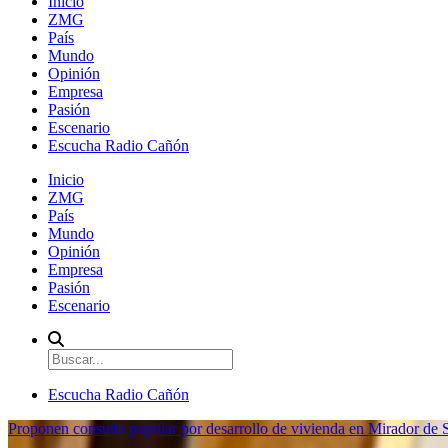
Inicio
ZMG
País
Mundo
Opinión
Empresa
Pasión
Escenario
Escucha Radio Cañón
Inicio
ZMG
País
Mundo
Opinión
Empresa
Pasión
Escenario
Escucha Radio Cañón
Proponen consulta popular por desarrollo de vivienda en Mirador de S