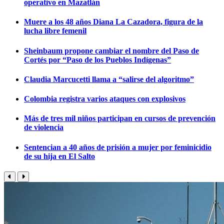
operativo en Mazatlán
Muere a los 48 años Diana La Cazadora, figura de la
lucha libre femenil
Sheinbaum propone cambiar el nombre del Paso de
Cortés por “Paso de los Pueblos Indígenas”
Claudia Marcucetti llama a “salirse del algoritmo”
Colombia registra varios ataques con explosivos
Más de tres mil niños participan en cursos de prevención
de violencia
Sentencian a 40 años de prisión a mujer por feminicidio
de su hija en El Salto