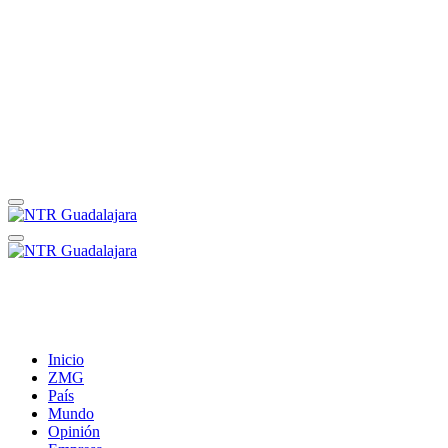
Inicio
ZMG
País
Mundo
Opinión