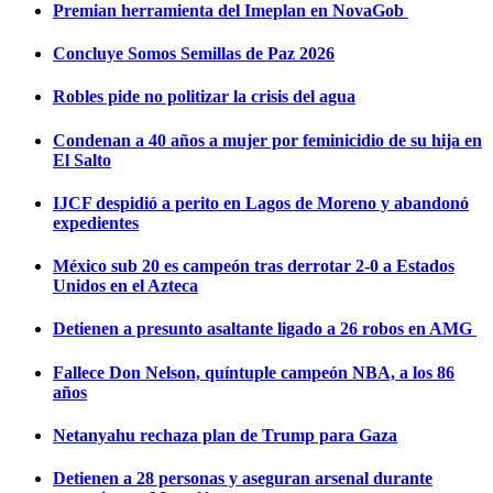
Premian herramienta del Imeplan en NovaGob
Concluye Somos Semillas de Paz 2026
Robles pide no politizar la crisis del agua
Condenan a 40 años a mujer por feminicidio de su hija en
El Salto
IJCF despidió a perito en Lagos de Moreno y abandonó
expedientes
México sub 20 es campeón tras derrotar 2-0 a Estados
Unidos en el Azteca
Detienen a presunto asaltante ligado a 26 robos en AMG
Fallece Don Nelson, quíntuple campeón NBA, a los 86
años
Netanyahu rechaza plan de Trump para Gaza
Detienen a 28 personas y aseguran arsenal durante