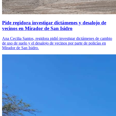
Pide regidora investigar dictámenes y desalojo de
vecinos en Mirador de San Isidro
Ana Cecilia Santos, regidora pidió investigar dictámenes de cambio
de uso de suelo y el desalojo de vecinos por parte de policías en
Mirador de San Isidro.