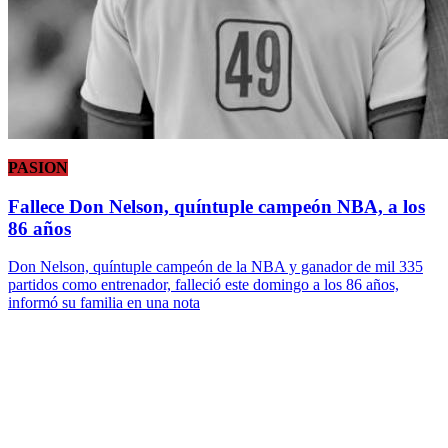
PASION
Fallece Don Nelson, quíntuple campeón NBA, a los
86 años
Don Nelson, quíntuple campeón de la NBA y ganador de mil 335
partidos como entrenador, falleció este domingo a los 86 años,
informó su familia en una nota