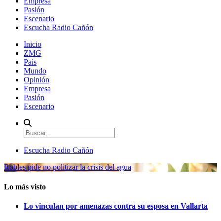
Empresa
Pasión
Escenario
Escucha Radio Cañón
Inicio
ZMG
País
Mundo
Opinión
Empresa
Pasión
Escenario
Escucha Radio Cañón
Robles pide no politizar la crisis del agua
Lo más visto
Lo vinculan por amenazas contra su esposa en Vallarta