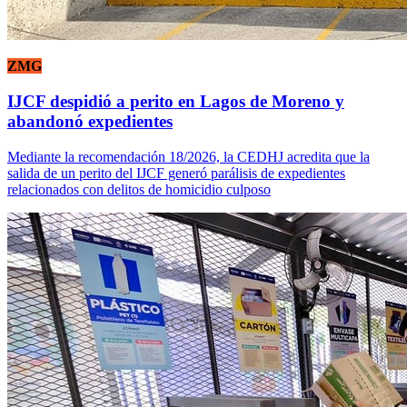
ZMG
IJCF despidió a perito en Lagos de Moreno y
abandonó expedientes
Mediante la recomendación 18/2026, la CEDHJ acredita que la
salida de un perito del IJCF generó parálisis de expedientes
relacionados con delitos de homicidio culposo