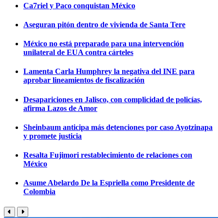
Ca7riel y Paco conquistan México
Aseguran pitón dentro de vivienda de Santa Tere
México no está preparado para una intervención
unilateral de EUA contra cárteles
Lamenta Carla Humphrey la negativa del INE para
aprobar lineamientos de fiscalización
Desapariciones en Jalisco, con complicidad de policías,
afirma Lazos de Amor
Sheinbaum anticipa más detenciones por caso Ayotzinapa
y promete justicia
Resalta Fujimori restablecimiento de relaciones con
México
Asume Abelardo De la Espriella como Presidente de
Colombia