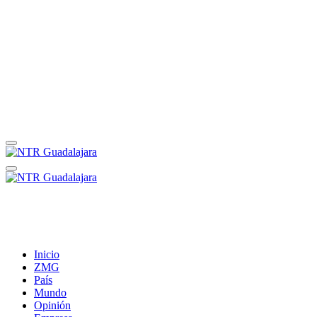
Inicio
ZMG
País
Mundo
Opinión