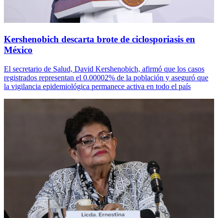
Kershenobich descarta brote de ciclosporiasis en
México
El secretario de Salud, David Kershenobich, afirmó que los casos
registrados representan el 0.00002% de la población y aseguró que
la vigilancia epidemiológica permanece activa en todo el país