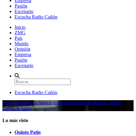
Empresa
Pasión
Escenario
Escucha Radio Cañón
Inicio
ZMG
País
Mundo
Opinión
Empresa
Pasión
Escenario
Escucha Radio Cañón
Desapariciones en Jalisco, con complicidad de policías, afirma
Lazos de Amor
Lo más visto
Quinto Patio