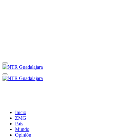
Inicio
ZMG
País
Mundo
Opinión