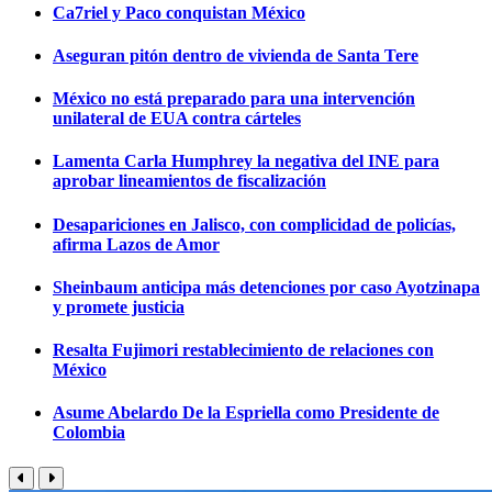
Ca7riel y Paco conquistan México
Aseguran pitón dentro de vivienda de Santa Tere
México no está preparado para una intervención
unilateral de EUA contra cárteles
Lamenta Carla Humphrey la negativa del INE para
aprobar lineamientos de fiscalización
Desapariciones en Jalisco, con complicidad de policías,
afirma Lazos de Amor
Sheinbaum anticipa más detenciones por caso Ayotzinapa
y promete justicia
Resalta Fujimori restablecimiento de relaciones con
México
Asume Abelardo De la Espriella como Presidente de
Colombia