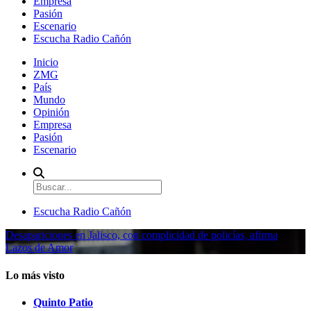
Empresa
Pasión
Escenario
Escucha Radio Cañón
Inicio
ZMG
País
Mundo
Opinión
Empresa
Pasión
Escenario
Escucha Radio Cañón
Desapariciones en Jalisco, con complicidad de policías, afirma
Lazos de Amor
Lo más visto
Quinto Patio