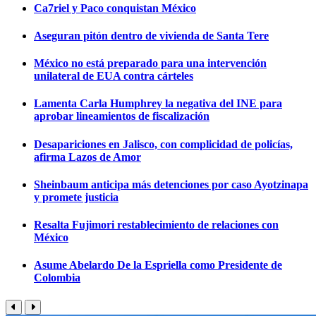
Ca7riel y Paco conquistan México
Aseguran pitón dentro de vivienda de Santa Tere
México no está preparado para una intervención
unilateral de EUA contra cárteles
Lamenta Carla Humphrey la negativa del INE para
aprobar lineamientos de fiscalización
Desapariciones en Jalisco, con complicidad de policías,
afirma Lazos de Amor
Sheinbaum anticipa más detenciones por caso Ayotzinapa
y promete justicia
Resalta Fujimori restablecimiento de relaciones con
México
Asume Abelardo De la Espriella como Presidente de
Colombia