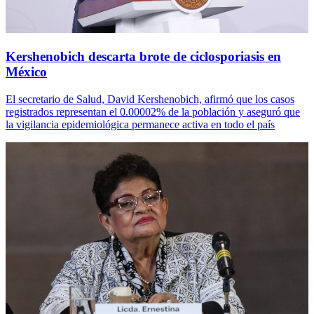
Kershenobich descarta brote de ciclosporiasis en
México
El secretario de Salud, David Kershenobich, afirmó que los casos
registrados representan el 0.00002% de la población y aseguró que
la vigilancia epidemiológica permanece activa en todo el país