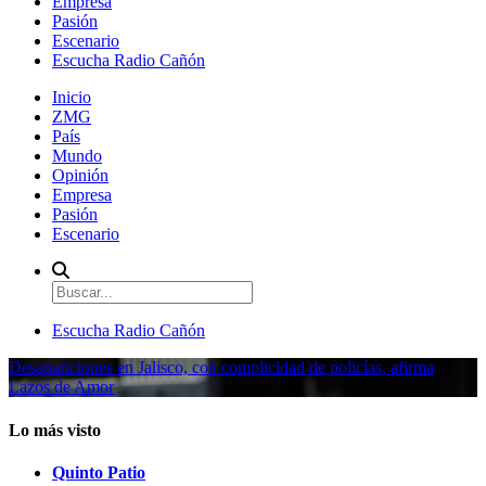
Empresa
Pasión
Escenario
Escucha Radio Cañón
Inicio
ZMG
País
Mundo
Opinión
Empresa
Pasión
Escenario
Escucha Radio Cañón
Desapariciones en Jalisco, con complicidad de policías, afirma
Lazos de Amor
Lo más visto
Quinto Patio