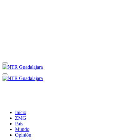
Inicio
ZMG
País
Mundo
Opinión