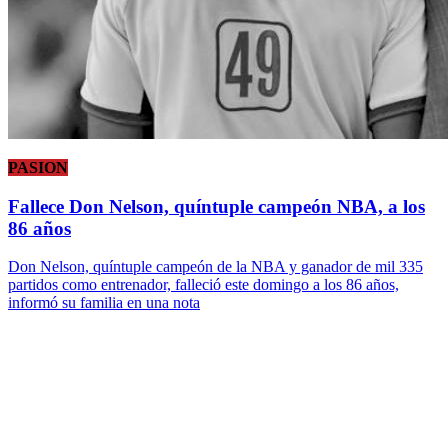
PASION
Fallece Don Nelson, quíntuple campeón NBA, a los
86 años
Don Nelson, quíntuple campeón de la NBA y ganador de mil 335
partidos como entrenador, falleció este domingo a los 86 años,
informó su familia en una nota