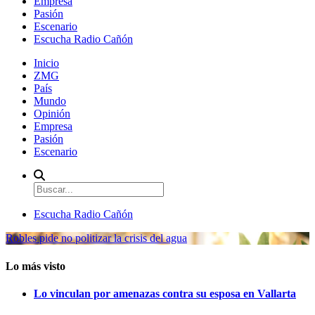
Empresa
Pasión
Escenario
Escucha Radio Cañón
Inicio
ZMG
País
Mundo
Opinión
Empresa
Pasión
Escenario
Escucha Radio Cañón
Robles pide no politizar la crisis del agua
Lo más visto
Lo vinculan por amenazas contra su esposa en Vallarta