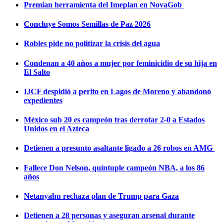
Premian herramienta del Imeplan en NovaGob
Concluye Somos Semillas de Paz 2026
Robles pide no politizar la crisis del agua
Condenan a 40 años a mujer por feminicidio de su hija en
El Salto
IJCF despidió a perito en Lagos de Moreno y abandonó
expedientes
México sub 20 es campeón tras derrotar 2-0 a Estados
Unidos en el Azteca
Detienen a presunto asaltante ligado a 26 robos en AMG
Fallece Don Nelson, quíntuple campeón NBA, a los 86
años
Netanyahu rechaza plan de Trump para Gaza
Detienen a 28 personas y aseguran arsenal durante