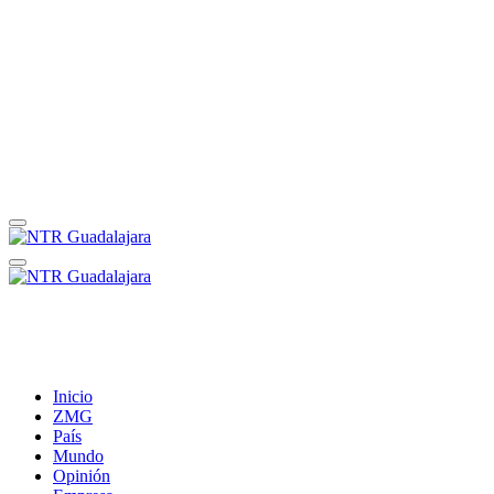
Inicio
ZMG
País
Mundo
Opinión