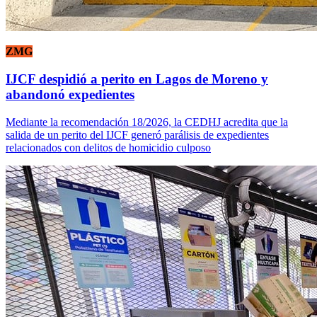
ZMG
IJCF despidió a perito en Lagos de Moreno y
abandonó expedientes
Mediante la recomendación 18/2026, la CEDHJ acredita que la
salida de un perito del IJCF generó parálisis de expedientes
relacionados con delitos de homicidio culposo