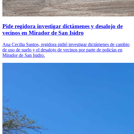
Pide regidora investigar dictámenes y desalojo de
vecinos en Mirador de San Isidro
Ana Cecilia Santos, regidora pidió investigar dictámenes de cambio
de uso de suelo y el desalojo de vecinos por parte de policías en
Mirador de San Isidro.