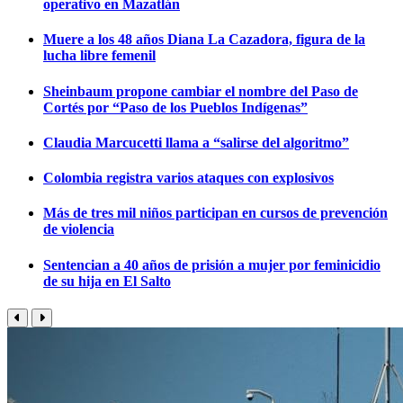
operativo en Mazatlán
Muere a los 48 años Diana La Cazadora, figura de la
lucha libre femenil
Sheinbaum propone cambiar el nombre del Paso de
Cortés por “Paso de los Pueblos Indígenas”
Claudia Marcucetti llama a “salirse del algoritmo”
Colombia registra varios ataques con explosivos
Más de tres mil niños participan en cursos de prevención
de violencia
Sentencian a 40 años de prisión a mujer por feminicidio
de su hija en El Salto