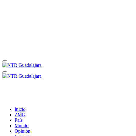
Inicio
ZMG
País
Mundo
Opinión