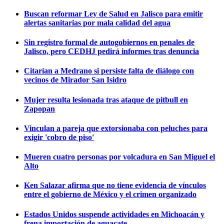
Buscan reformar Ley de Salud en Jalisco para emitir
alertas sanitarias por mala calidad del agua
Sin registro formal de autogobiernos en penales de
Jalisco, pero CEDHJ pedirá informes tras denuncia
Citarían a Medrano si persiste falta de diálogo con
vecinos de Mirador San Isidro
Mujer resulta lesionada tras ataque de pitbull en
Zapopan
Vinculan a pareja que extorsionaba con peluches para
exigir 'cobro de piso'
Mueren cuatro personas por volcadura en San Miguel el
Alto
Ken Salazar afirma que no tiene evidencia de vínculos
entre el gobierno de México y el crimen organizado
Estados Unidos suspende actividades en Michoacán y
frena importación de aguacate