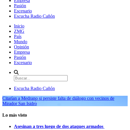
Empresa
Pasión
Escenario
Escucha Radio Cañón
Inicio
ZMG
País
Mundo
Opinión
Empresa
Pasión
Escenario
Escucha Radio Cañón
Citarían a Medrano si persiste falta de diálogo con vecinos de
Mirador San Isidro
Lo más visto
Asesinan a tres luego de dos ataques armados