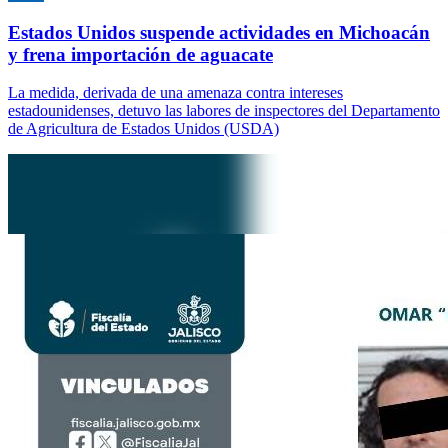
Estados Unidos suspende actividades en Michoacán
y frena importación de aguacate
La medida, derivada de una amenaza contra intereses
estadounidenses, detuvo las labores de inspectores del Departamento
de Agricultura de Estados Unidos (USDA)