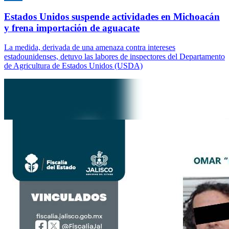
Estados Unidos suspende actividades en Michoacán
y frena importación de aguacate
La medida, derivada de una amenaza contra intereses
estadounidenses, detuvo las labores de inspectores del Departamento
de Agricultura de Estados Unidos (USDA)