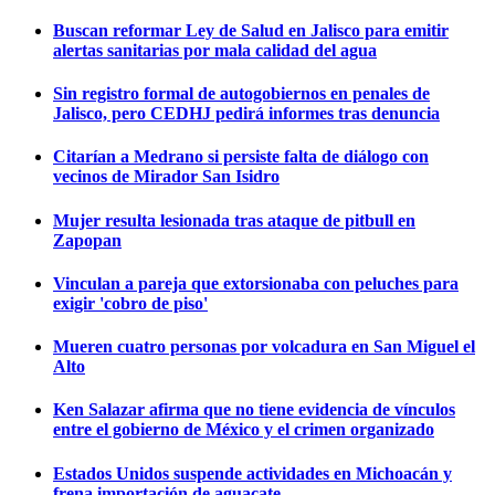
Buscan reformar Ley de Salud en Jalisco para emitir
alertas sanitarias por mala calidad del agua
Sin registro formal de autogobiernos en penales de
Jalisco, pero CEDHJ pedirá informes tras denuncia
Citarían a Medrano si persiste falta de diálogo con
vecinos de Mirador San Isidro
Mujer resulta lesionada tras ataque de pitbull en
Zapopan
Vinculan a pareja que extorsionaba con peluches para
exigir 'cobro de piso'
Mueren cuatro personas por volcadura en San Miguel el
Alto
Ken Salazar afirma que no tiene evidencia de vínculos
entre el gobierno de México y el crimen organizado
Estados Unidos suspende actividades en Michoacán y
frena importación de aguacate