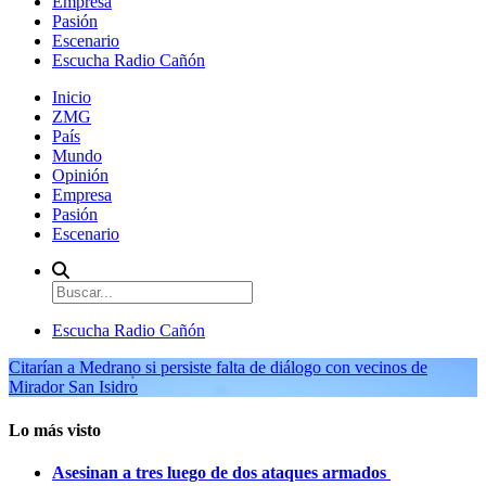
Empresa
Pasión
Escenario
Escucha Radio Cañón
Inicio
ZMG
País
Mundo
Opinión
Empresa
Pasión
Escenario
Escucha Radio Cañón
Citarían a Medrano si persiste falta de diálogo con vecinos de
Mirador San Isidro
Lo más visto
Asesinan a tres luego de dos ataques armados