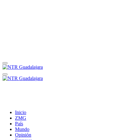
Inicio
ZMG
País
Mundo
Opinión