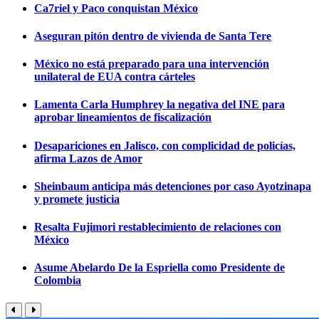
Ca7riel y Paco conquistan México
Aseguran pitón dentro de vivienda de Santa Tere
México no está preparado para una intervención
unilateral de EUA contra cárteles
Lamenta Carla Humphrey la negativa del INE para
aprobar lineamientos de fiscalización
Desapariciones en Jalisco, con complicidad de policías,
afirma Lazos de Amor
Sheinbaum anticipa más detenciones por caso Ayotzinapa
y promete justicia
Resalta Fujimori restablecimiento de relaciones con
México
Asume Abelardo De la Espriella como Presidente de
Colombia