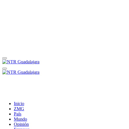
Inicio
ZMG
País
Mundo
Opinión