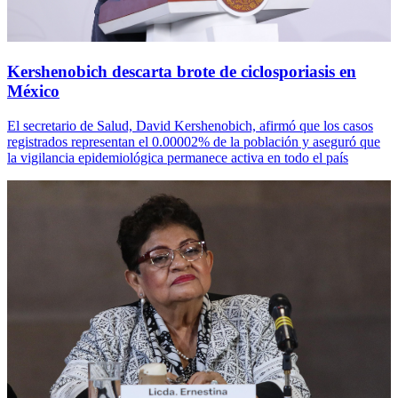
Kershenobich descarta brote de ciclosporiasis en
México
El secretario de Salud, David Kershenobich, afirmó que los casos
registrados representan el 0.00002% de la población y aseguró que
la vigilancia epidemiológica permanece activa en todo el país