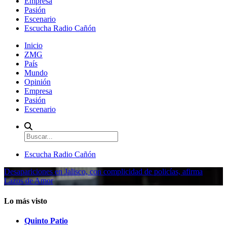
Empresa
Pasión
Escenario
Escucha Radio Cañón
Inicio
ZMG
País
Mundo
Opinión
Empresa
Pasión
Escenario
Escucha Radio Cañón
Desapariciones en Jalisco, con complicidad de policías, afirma
Lazos de Amor
Lo más visto
Quinto Patio