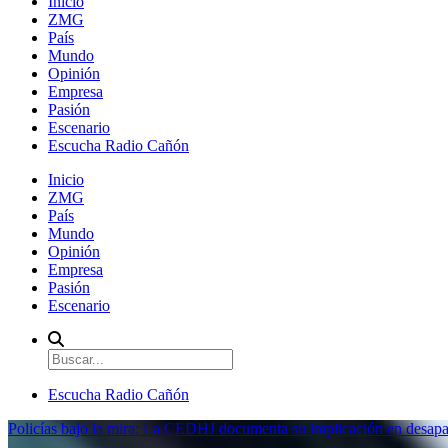
Inicio
ZMG
País
Mundo
Opinión
Empresa
Pasión
Escenario
Escucha Radio Cañón
Inicio
ZMG
País
Mundo
Opinión
Empresa
Pasión
Escenario
Escucha Radio Cañón
Policías bajo la mira: La CEDHJ documenta su implicación en desapa