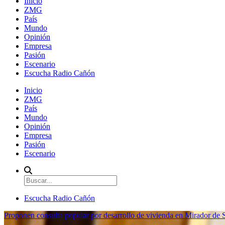
Inicio
ZMG
País
Mundo
Opinión
Empresa
Pasión
Escenario
Escucha Radio Cañón
Inicio
ZMG
País
Mundo
Opinión
Empresa
Pasión
Escenario
Escucha Radio Cañón
Proponen consulta popular por desarrollo de vivienda en Mirador de S