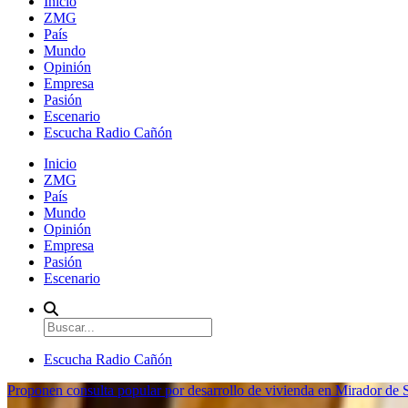
Inicio
ZMG
País
Mundo
Opinión
Empresa
Pasión
Escenario
Escucha Radio Cañón
Inicio
ZMG
País
Mundo
Opinión
Empresa
Pasión
Escenario
Escucha Radio Cañón
Proponen consulta popular por desarrollo de vivienda en Mirador de S