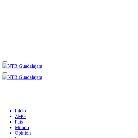
Inicio
ZMG
País
Mundo
Opinión