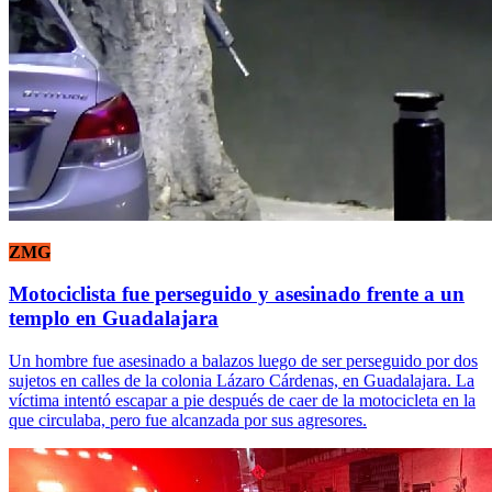
ZMG
Motociclista fue perseguido y asesinado frente a un
templo en Guadalajara
Un hombre fue asesinado a balazos luego de ser perseguido por dos
sujetos en calles de la colonia Lázaro Cárdenas, en Guadalajara. La
víctima intentó escapar a pie después de caer de la motocicleta en la
que circulaba, pero fue alcanzada por sus agresores.