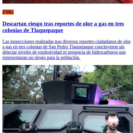
ZMG
Descartan riesgo tras reportes de olor a gas en tres
colonias de Tlaquepaque
Las inspecciones realizadas tras diversos reportes ciudadanos de olor
a gas en tres colonias de San Pedro Tlaquepaque concluyeron sin
detectar niveles de explosividad ni presencia de hidrocarburos que
representaran un riesgo para la población.