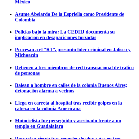
México
Asume Abelardo De la Espriella como Presidente de
Colombia
Policías bajo la mira: La CEDHJ documenta su
implicación en desapariciones forzadas
Procesan a el “R1”, presunto líder criminal en Jalisco y
Michoacán
Detienen a tres miembros de red transnacional de tráfico
de personas
Balean a hombre en calles de la colonia Buenos Aires;
detonación alarma a vecinos
Llega en carreta al hospital tras recibir golpes en la
cabeza en la colonia Americana
Motociclista fue perseguido y asesinado frente a un
templo en Guadalajara
Descartan riesgo tras reportes de olor a gas en tres