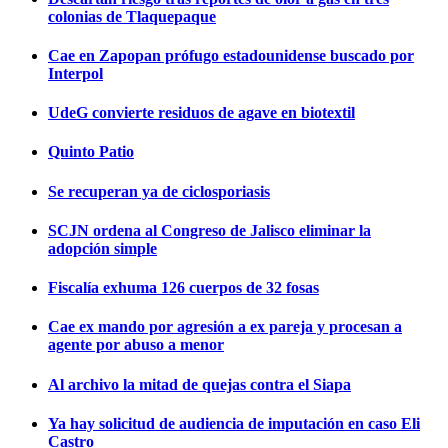
colonias de Tlaquepaque
Cae en Zapopan prófugo estadounidense buscado por
Interpol
UdeG convierte residuos de agave en biotextil
Quinto Patio
Se recuperan ya de ciclosporiasis
SCJN ordena al Congreso de Jalisco eliminar la
adopción simple
Fiscalía exhuma 126 cuerpos de 32 fosas
Cae ex mando por agresión a ex pareja y procesan a
agente por abuso a menor
Al archivo la mitad de quejas contra el Siapa
Ya hay solicitud de audiencia de imputación en caso Eli
Castro