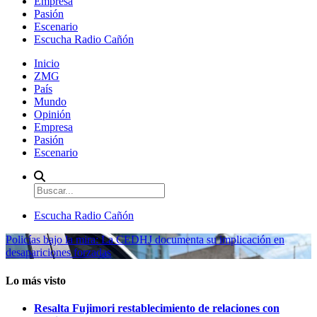
Empresa
Pasión
Escenario
Escucha Radio Cañón
Inicio
ZMG
País
Mundo
Opinión
Empresa
Pasión
Escenario
Escucha Radio Cañón
Policías bajo la mira: La CEDHJ documenta su implicación en
desapariciones forzadas
Lo más visto
Resalta Fujimori restablecimiento de relaciones con