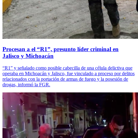
Procesan a el “R1”, presunto líder criminal en
Jalisco y Michoacán
“R1” y señalado como posible cabecilla de una célula delictiva que
operaba en Michoacán y Jalisco, fue vinculado a proceso por delitos
relacionados con la portación de armas de fuego y la posesión de
drogas, informó la FGR.