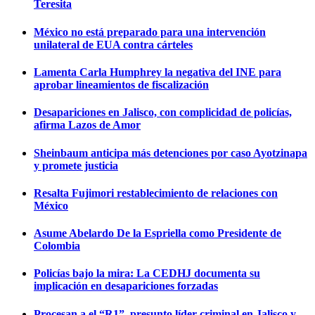
Teresita
México no está preparado para una intervención
unilateral de EUA contra cárteles
Lamenta Carla Humphrey la negativa del INE para
aprobar lineamientos de fiscalización
Desapariciones en Jalisco, con complicidad de policías,
afirma Lazos de Amor
Sheinbaum anticipa más detenciones por caso Ayotzinapa
y promete justicia
Resalta Fujimori restablecimiento de relaciones con
México
Asume Abelardo De la Espriella como Presidente de
Colombia
Policías bajo la mira: La CEDHJ documenta su
implicación en desapariciones forzadas
Procesan a el “R1”, presunto líder criminal en Jalisco y