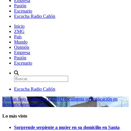
Empresa
Pasión
Escenario
Escucha Radio Cañón
Inicio
ZMG
País
Mundo
Opinión
Empresa
Pasión
Escenario
Escucha Radio Cañón
Policías bajo la mira: La CEDHJ documenta su implicación en
desapariciones forzadas
Lo más visto
Sorprende serpiente a mujer en su domicilio en Santa