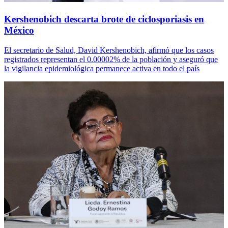
Kershenobich descarta brote de ciclosporiasis en
México
El secretario de Salud, David Kershenobich, afirmó que los casos
registrados representan el 0.00002% de la población y aseguró que
la vigilancia epidemiológica permanece activa en todo el país