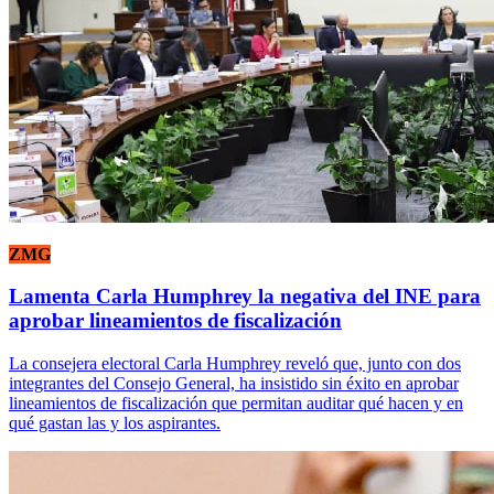
ZMG
Lamenta Carla Humphrey la negativa del INE para
aprobar lineamientos de fiscalización
La consejera electoral Carla Humphrey reveló que, junto con dos
integrantes del Consejo General, ha insistido sin éxito en aprobar
lineamientos de fiscalización que permitan auditar qué hacen y en
qué gastan las y los aspirantes.