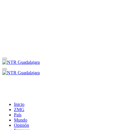
Inicio
ZMG
País
Mundo
Opinión