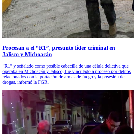
Procesan a el “R1”, presunto líder criminal en
Jalisco y Michoacán
“R1” y señalado como posible cabecilla de una célula delictiva que
operaba en Michoacán y Jalisco, fue vinculado a proceso por delitos
relacionados con la portación de armas de fuego y la posesión de
drogas, informó la FGR.