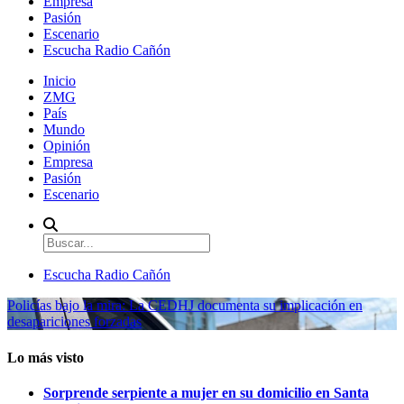
Empresa
Pasión
Escenario
Escucha Radio Cañón
Inicio
ZMG
País
Mundo
Opinión
Empresa
Pasión
Escenario
Escucha Radio Cañón
Policías bajo la mira: La CEDHJ documenta su implicación en
desapariciones forzadas
Lo más visto
Sorprende serpiente a mujer en su domicilio en Santa