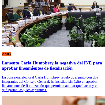
ZMG
Lamenta Carla Humphrey la negativa del INE para
aprobar lineamientos de fiscalización
La consejera electoral Carla Humphrey reveló que, junto con dos
integrantes del Consejo General, ha insistido sin éxito en aprobar
lineamientos de fiscalización que permitan auditar qué hacen y en
qué gastan las y los aspirantes.