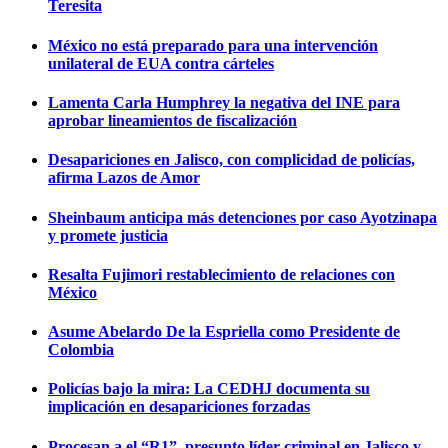
Teresita
México no está preparado para una intervención
unilateral de EUA contra cárteles
Lamenta Carla Humphrey la negativa del INE para
aprobar lineamientos de fiscalización
Desapariciones en Jalisco, con complicidad de policías,
afirma Lazos de Amor
Sheinbaum anticipa más detenciones por caso Ayotzinapa
y promete justicia
Resalta Fujimori restablecimiento de relaciones con
México
Asume Abelardo De la Espriella como Presidente de
Colombia
Policías bajo la mira: La CEDHJ documenta su
implicación en desapariciones forzadas
Procesan a el “R1”, presunto líder criminal en Jalisco y