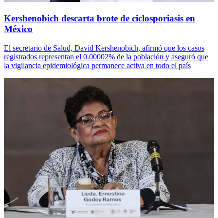
Kershenobich descarta brote de ciclosporiasis en
México
El secretario de Salud, David Kershenobich, afirmó que los casos
registrados representan el 0.00002% de la población y aseguró que
la vigilancia epidemiológica permanece activa en todo el país