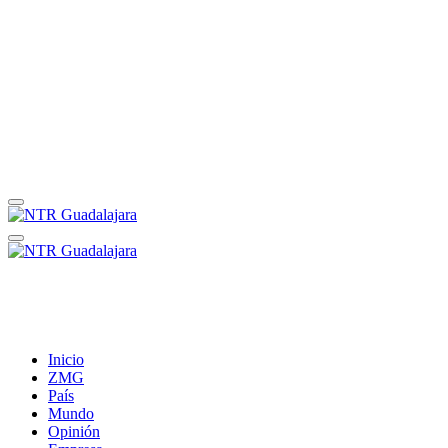
Inicio
ZMG
País
Mundo
Opinión