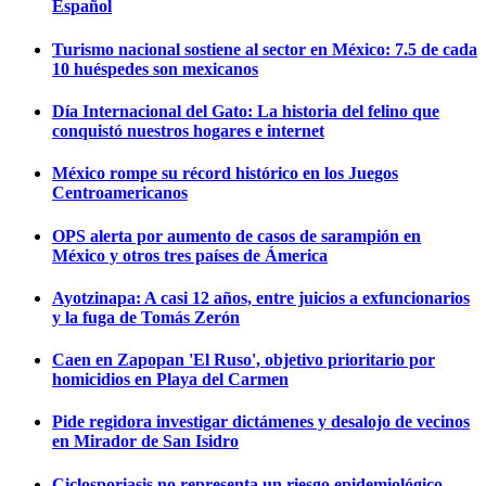
Español
Turismo nacional sostiene al sector en México: 7.5 de cada
10 huéspedes son mexicanos
Día Internacional del Gato: La historia del felino que
conquistó nuestros hogares e internet
México rompe su récord histórico en los Juegos
Centroamericanos
OPS alerta por aumento de casos de sarampión en
México y otros tres países de Ámerica
Ayotzinapa: A casi 12 años, entre juicios a exfuncionarios
y la fuga de Tomás Zerón
Caen en Zapopan 'El Ruso', objetivo prioritario por
homicidios en Playa del Carmen
Pide regidora investigar dictámenes y desalojo de vecinos
en Mirador de San Isidro
Ciclosporiasis no representa un riesgo epidemiológico