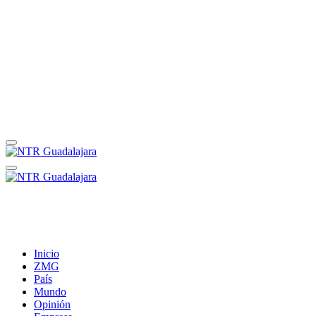
Inicio
ZMG
País
Mundo
Opinión