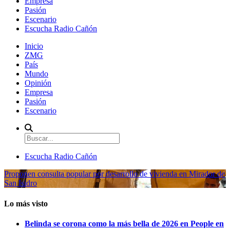
Empresa
Pasión
Escenario
Escucha Radio Cañón
Inicio
ZMG
País
Mundo
Opinión
Empresa
Pasión
Escenario
Escucha Radio Cañón
Proponen consulta popular por desarrollo de vivienda en Mirador de
San Isidro
Lo más visto
Belinda se corona como la más bella de 2026 en People en