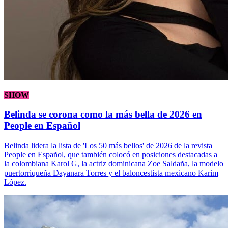
SHOW
Belinda se corona como la más bella de 2026 en
People en Español
Belinda lidera la lista de 'Los 50 más bellos' de 2026 de la revista
People en Español, que también colocó en posiciones destacadas a
la colombiana Karol G, la actriz dominicana Zoe Saldaña, la modelo
puertorriqueña Dayanara Torres y el baloncestista mexicano Karim
López.