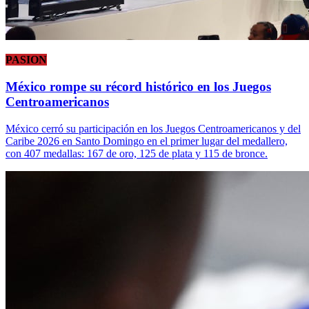
PASION
México rompe su récord histórico en los Juegos
Centroamericanos
México cerró su participación en los Juegos Centroamericanos y del
Caribe 2026 en Santo Domingo en el primer lugar del medallero,
con 407 medallas: 167 de oro, 125 de plata y 115 de bronce.