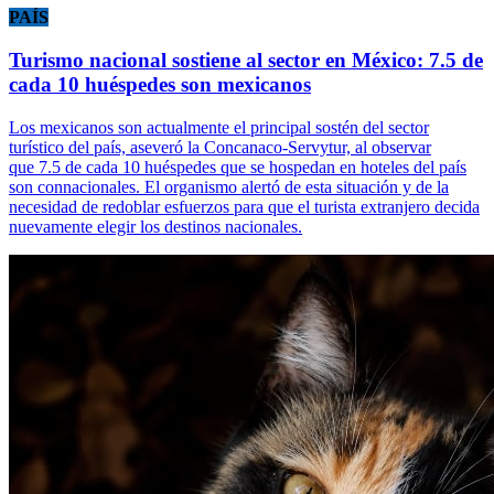
PAÍS
Turismo nacional sostiene al sector en México: 7.5 de
cada 10 huéspedes son mexicanos
Los mexicanos son actualmente el principal sostén del sector
turístico del país, aseveró la Concanaco-Servytur, al observar
que 7.5 de cada 10 huéspedes que se hospedan en hoteles del país
son connacionales. El organismo alertó de esta situación y de la
necesidad de redoblar esfuerzos para que el turista extranjero decida
nuevamente elegir los destinos nacionales.