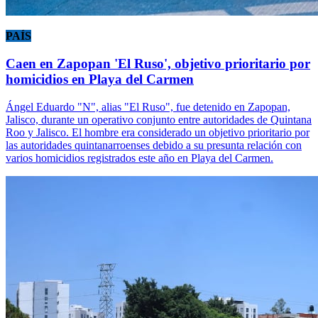
PAÍS
Caen en Zapopan 'El Ruso', objetivo prioritario por
homicidios en Playa del Carmen
Ángel Eduardo "N", alias "El Ruso", fue detenido en Zapopan,
Jalisco, durante un operativo conjunto entre autoridades de Quintana
Roo y Jalisco. El hombre era considerado un objetivo prioritario por
las autoridades quintanarroenses debido a su presunta relación con
varios homicidios registrados este año en Playa del Carmen.