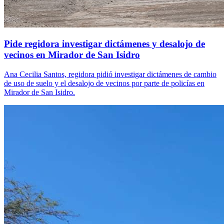
Pide regidora investigar dictámenes y desalojo de
vecinos en Mirador de San Isidro
Ana Cecilia Santos, regidora pidió investigar dictámenes de cambio
de uso de suelo y el desalojo de vecinos por parte de policías en
Mirador de San Isidro.