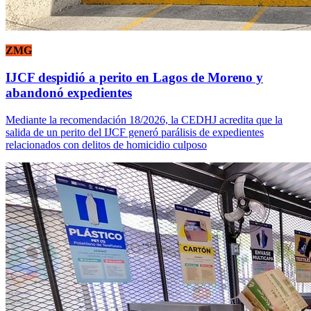
ZMG
IJCF despidió a perito en Lagos de Moreno y
abandonó expedientes
Mediante la recomendación 18/2026, la CEDHJ acredita que la
salida de un perito del IJCF generó parálisis de expedientes
relacionados con delitos de homicidio culposo