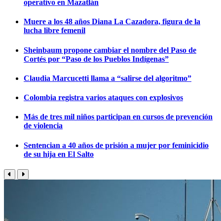
operativo en Mazatlán
Muere a los 48 años Diana La Cazadora, figura de la
lucha libre femenil
Sheinbaum propone cambiar el nombre del Paso de
Cortés por “Paso de los Pueblos Indígenas”
Claudia Marcucetti llama a “salirse del algoritmo”
Colombia registra varios ataques con explosivos
Más de tres mil niños participan en cursos de prevención
de violencia
Sentencian a 40 años de prisión a mujer por feminicidio
de su hija en El Salto