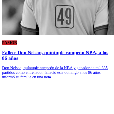
PASION
Fallece Don Nelson, quíntuple campeón NBA, a los
86 años
Don Nelson, quíntuple campeón de la NBA y ganador de mil 335
partidos como entrenador, falleció este domingo a los 86 años,
informó su familia en una nota