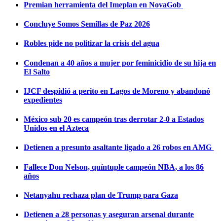
Premian herramienta del Imeplan en NovaGob
Concluye Somos Semillas de Paz 2026
Robles pide no politizar la crisis del agua
Condenan a 40 años a mujer por feminicidio de su hija en
El Salto
IJCF despidió a perito en Lagos de Moreno y abandonó
expedientes
México sub 20 es campeón tras derrotar 2-0 a Estados
Unidos en el Azteca
Detienen a presunto asaltante ligado a 26 robos en AMG
Fallece Don Nelson, quíntuple campeón NBA, a los 86
años
Netanyahu rechaza plan de Trump para Gaza
Detienen a 28 personas y aseguran arsenal durante