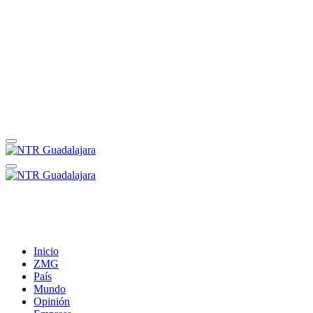
Inicio
ZMG
País
Mundo
Opinión