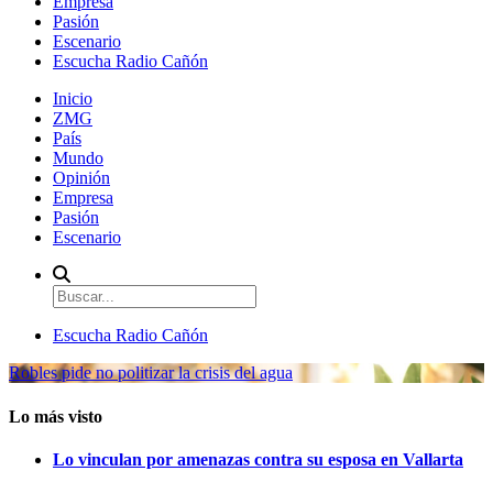
Empresa
Pasión
Escenario
Escucha Radio Cañón
Inicio
ZMG
País
Mundo
Opinión
Empresa
Pasión
Escenario
Escucha Radio Cañón
Robles pide no politizar la crisis del agua
Lo más visto
Lo vinculan por amenazas contra su esposa en Vallarta