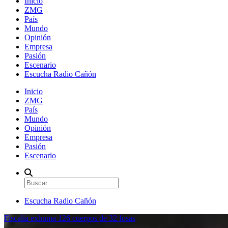
Inicio
ZMG
País
Mundo
Opinión
Empresa
Pasión
Escenario
Escucha Radio Cañón
Inicio
ZMG
País
Mundo
Opinión
Empresa
Pasión
Escenario
Escucha Radio Cañón
Fiscalía exhuma 126 cuerpos de 32 fosas