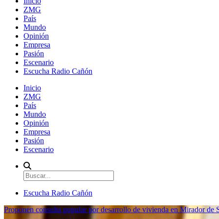
Inicio
ZMG
País
Mundo
Opinión
Empresa
Pasión
Escenario
Escucha Radio Cañón
Inicio
ZMG
País
Mundo
Opinión
Empresa
Pasión
Escenario
Escucha Radio Cañón
Proponen consulta popular por desarrollo de vivienda en Mirador de S