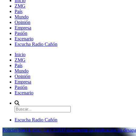
Inicio
ZMG
País
Mundo
Opinión
Empresa
Pasión
Escenario
Escucha Radio Cañón
Inicio
ZMG
País
Mundo
Opinión
Empresa
Pasión
Escenario
Escucha Radio Cañón
Policías bajo la mira: La CEDHJ documenta su implicación en desapa