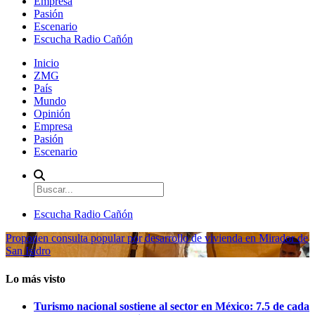
Empresa
Pasión
Escenario
Escucha Radio Cañón
Inicio
ZMG
País
Mundo
Opinión
Empresa
Pasión
Escenario
Escucha Radio Cañón
Proponen consulta popular por desarrollo de vivienda en Mirador de
San Isidro
Lo más visto
Turismo nacional sostiene al sector en México: 7.5 de cada