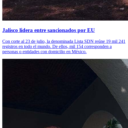
Jalisco lidera entre sancionados por EU
Con corte al 23 de julio, la denominada Lista SDN reúne 19 mil 241
registros en todo el mundo. De ellos, mil 154 corresponden a
personas o entidades con domicilio en México.