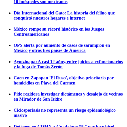
10 huéspedes son mexicanos
Día Internacional del Gato: La historia del felino que
conquistó nuestros hogares e internet
México rompe su récord histórico en los Juegos
Centroamericanos
OPS alerta por aumento de casos de sarampión en
México y otros tres países de Ámerica
Ayotzinapa: A casi 12 años, entre juicios a exfuncionarios
y la fuga de Tomás Zerón
Caen en Zapopan 'El Ruso', objetivo prioritario por
homicidios en Playa del Carmen
Pide regidora investigar dictámenes y desalojo de vecinos
en Mirador de San Isidro
Ciclosporiasis no representa un riesgo epidemiológico
masivo
Detienen en CDMX a Guadalupe “N” por huachicol