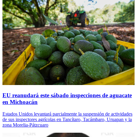
EU reanudará este sábado inspecciones de aguacate
en Michoacán
Estados Unidos levantará parcialmente la suspensión de actividades
de sus inspectores agrícolas en Tancítaro, Tacámbaro, Uruapan y la
zona Morelia-Pátzcuaro