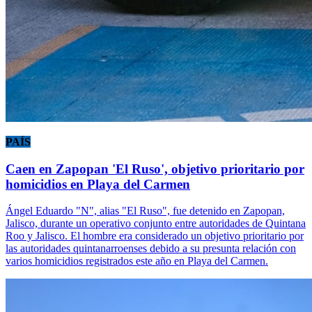
PAÍS
Caen en Zapopan 'El Ruso', objetivo prioritario por
homicidios en Playa del Carmen
Ángel Eduardo "N", alias "El Ruso", fue detenido en Zapopan,
Jalisco, durante un operativo conjunto entre autoridades de Quintana
Roo y Jalisco. El hombre era considerado un objetivo prioritario por
las autoridades quintanarroenses debido a su presunta relación con
varios homicidios registrados este año en Playa del Carmen.