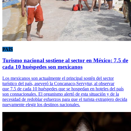
PAÍS
Turismo nacional sostiene al sector en México: 7.5 de
cada 10 huéspedes son mexicanos
Los mexicanos son actualmente el principal sostén del sector
turístico del país, aseveró la Concanaco-Servytur, al observar
que 7.5 de cada 10 huéspedes que se hospedan en hoteles del país
son connacionales. El organismo alertó de esta situación y de la
necesidad de redoblar esfuerzos para que el turista extranjero decida
nuevamente elegir los destinos nacionales.