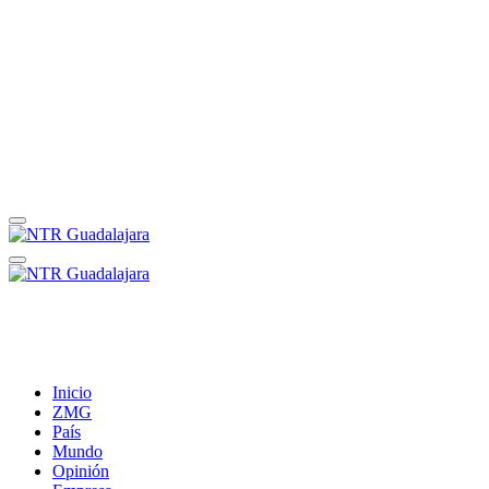
Inicio
ZMG
País
Mundo
Opinión