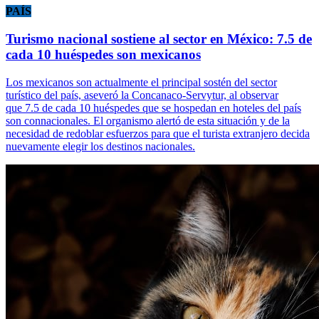
PAÍS
Turismo nacional sostiene al sector en México: 7.5 de
cada 10 huéspedes son mexicanos
Los mexicanos son actualmente el principal sostén del sector
turístico del país, aseveró la Concanaco-Servytur, al observar
que 7.5 de cada 10 huéspedes que se hospedan en hoteles del país
son connacionales. El organismo alertó de esta situación y de la
necesidad de redoblar esfuerzos para que el turista extranjero decida
nuevamente elegir los destinos nacionales.