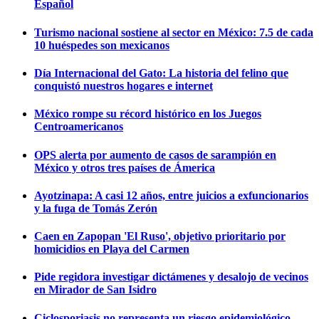
Español
Turismo nacional sostiene al sector en México: 7.5 de cada
10 huéspedes son mexicanos
Día Internacional del Gato: La historia del felino que
conquistó nuestros hogares e internet
México rompe su récord histórico en los Juegos
Centroamericanos
OPS alerta por aumento de casos de sarampión en
México y otros tres países de Ámerica
Ayotzinapa: A casi 12 años, entre juicios a exfuncionarios
y la fuga de Tomás Zerón
Caen en Zapopan 'El Ruso', objetivo prioritario por
homicidios en Playa del Carmen
Pide regidora investigar dictámenes y desalojo de vecinos
en Mirador de San Isidro
Ciclosporiasis no representa un riesgo epidemiológico