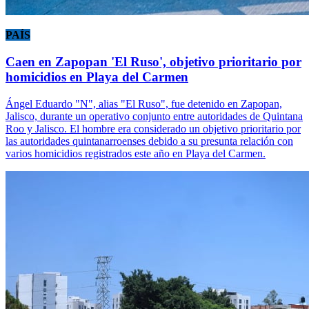
PAÍS
Caen en Zapopan 'El Ruso', objetivo prioritario por
homicidios en Playa del Carmen
Ángel Eduardo "N", alias "El Ruso", fue detenido en Zapopan,
Jalisco, durante un operativo conjunto entre autoridades de Quintana
Roo y Jalisco. El hombre era considerado un objetivo prioritario por
las autoridades quintanarroenses debido a su presunta relación con
varios homicidios registrados este año en Playa del Carmen.