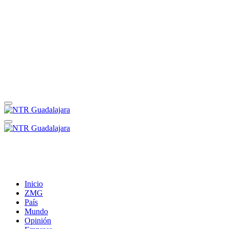
Inicio
ZMG
País
Mundo
Opinión