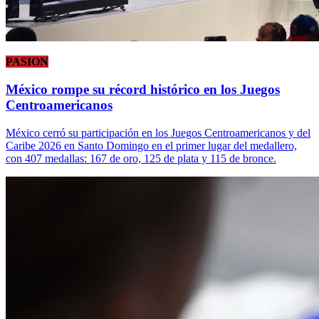
PASION
México rompe su récord histórico en los Juegos
Centroamericanos
México cerró su participación en los Juegos Centroamericanos y del
Caribe 2026 en Santo Domingo en el primer lugar del medallero,
con 407 medallas: 167 de oro, 125 de plata y 115 de bronce.