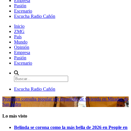
Empresa
Pasión
Escenario
Escucha Radio Cañón
Inicio
ZMG
País
Mundo
Opinión
Empresa
Pasión
Escenario
Escucha Radio Cañón
Proponen consulta popular por desarrollo de vivienda en Mirador de
San Isidro
Lo más visto
Belinda se corona como la más bella de 2026 en People en