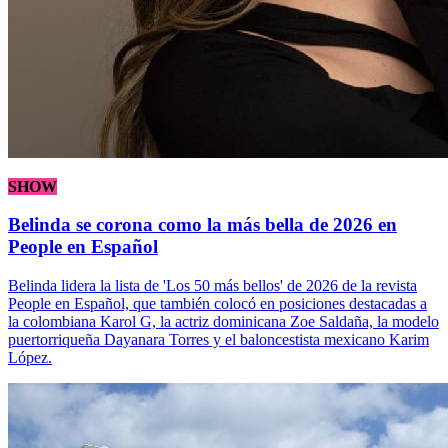
SHOW
Belinda se corona como la más bella de 2026 en
People en Español
Belinda lidera la lista de 'Los 50 más bellos' de 2026 de la revista
People en Español, que también colocó en posiciones destacadas a
la colombiana Karol G, la actriz dominicana Zoe Saldaña, la modelo
puertorriqueña Dayanara Torres y el baloncestista mexicano Karim
López.