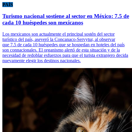
PAÍS
Turismo nacional sostiene al sector en México: 7.5 de
cada 10 huéspedes son mexicanos
Los mexicanos son actualmente el principal sostén del sector
turístico del país, aseveró la Concanaco-Servytur, al observar
que 7.5 de cada 10 huéspedes que se hospedan en hoteles del país
son connacionales. El organismo alertó de esta situación y de la
necesidad de redoblar esfuerzos para que el turista extranjero decida
nuevamente elegir los destinos nacionales.