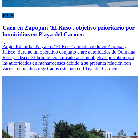
PAÍS
Caen en Zapopan 'El Ruso', objetivo prioritario por
homicidios en Playa del Carmen
Ángel Eduardo "N", alias "El Ruso", fue detenido en Zapopan,
Jalisco, durante un operativo conjunto entre autoridades de Quintana
Roo y Jalisco. El hombre era considerado un objetivo prioritario por
las autoridades quintanarroenses debido a su presunta relación con
varios homicidios registrados este año en Playa del Carmen.