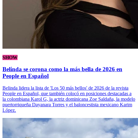
SHOW
Belinda se corona como la más bella de 2026 en
People en Español
Belinda lidera la lista de 'Los 50 más bellos' de 2026 de la revista
People en Español, que también colocó en posiciones destacadas a
la colombiana Karol G, la actriz dominicana Zoe Saldaña, la modelo
puertorriqueña Dayanara Torres y el baloncestista mexicano Karim
López.