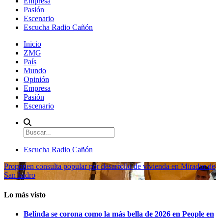
Empresa
Pasión
Escenario
Escucha Radio Cañón
Inicio
ZMG
País
Mundo
Opinión
Empresa
Pasión
Escenario
Escucha Radio Cañón
Proponen consulta popular por desarrollo de vivienda en Mirador de
San Isidro
Lo más visto
Belinda se corona como la más bella de 2026 en People en