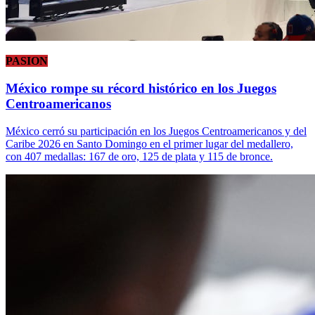
PASION
México rompe su récord histórico en los Juegos
Centroamericanos
México cerró su participación en los Juegos Centroamericanos y del
Caribe 2026 en Santo Domingo en el primer lugar del medallero,
con 407 medallas: 167 de oro, 125 de plata y 115 de bronce.