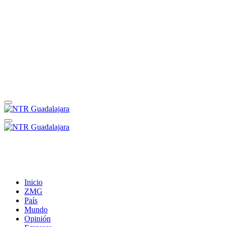
Inicio
ZMG
País
Mundo
Opinión