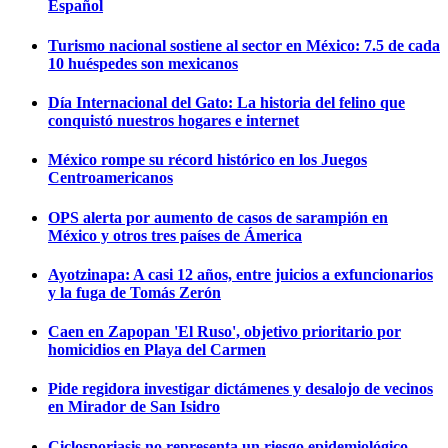
Español
Turismo nacional sostiene al sector en México: 7.5 de cada
10 huéspedes son mexicanos
Día Internacional del Gato: La historia del felino que
conquistó nuestros hogares e internet
México rompe su récord histórico en los Juegos
Centroamericanos
OPS alerta por aumento de casos de sarampión en
México y otros tres países de Ámerica
Ayotzinapa: A casi 12 años, entre juicios a exfuncionarios
y la fuga de Tomás Zerón
Caen en Zapopan 'El Ruso', objetivo prioritario por
homicidios en Playa del Carmen
Pide regidora investigar dictámenes y desalojo de vecinos
en Mirador de San Isidro
Ciclosporiasis no representa un riesgo epidemiológico