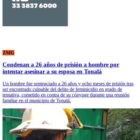
ZMG
Condenan a 26 años de prisión a hombre por
intentar asesinar a su esposa en Tonalá
Un hombre fue sentenciado a 26 años y ocho meses de prisión tras
ser encontrado culpable del delito de feminicidio en grado de
tentativa, cometido en contra de su cónyuge durante una reunión
familiar en el municipio de Tonalá.