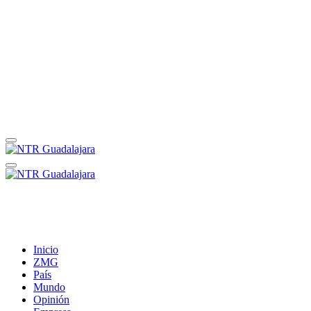
Inicio
ZMG
País
Mundo
Opinión