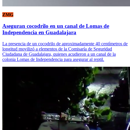
ZMG
Aseguran cocodrilo en un canal de Lomas de
Independencia en Guadalajara
La presencia de un cocodrilo de aproximadamente 40 centímetros de
longitud movilizó a elementos de la Comisaría de Seguridad
Ciudadana de Guadalajara, quienes acudieron a un canal de la
colonia Lomas de Independencia para asegurar al reptil.