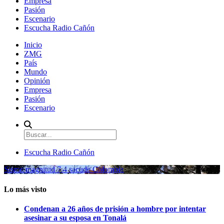
Empresa
Pasión
Escenario
Escucha Radio Cañón
Inicio
ZMG
País
Mundo
Opinión
Empresa
Pasión
Escenario
Escucha Radio Cañón
Sismo magnitud 7.4 sacude Colombia
Lo más visto
Condenan a 26 años de prisión a hombre por intentar
asesinar a su esposa en Tonalá