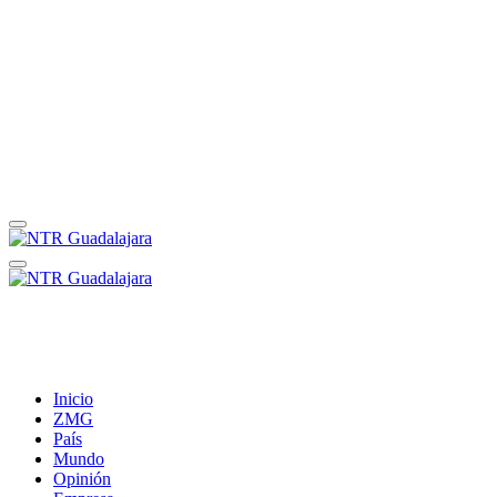
Inicio
ZMG
País
Mundo
Opinión