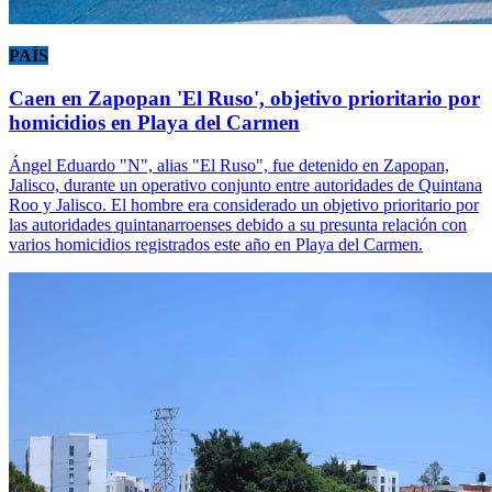
PAÍS
Caen en Zapopan 'El Ruso', objetivo prioritario por
homicidios en Playa del Carmen
Ángel Eduardo "N", alias "El Ruso", fue detenido en Zapopan,
Jalisco, durante un operativo conjunto entre autoridades de Quintana
Roo y Jalisco. El hombre era considerado un objetivo prioritario por
las autoridades quintanarroenses debido a su presunta relación con
varios homicidios registrados este año en Playa del Carmen.