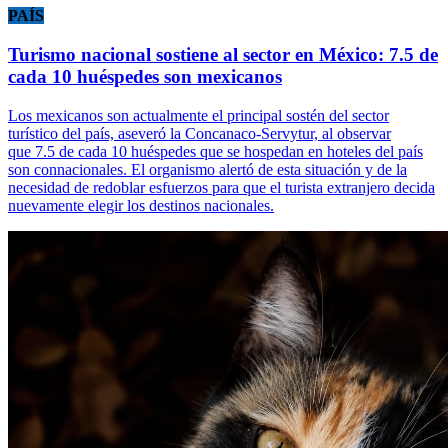
PAÍS
Turismo nacional sostiene al sector en México: 7.5 de
cada 10 huéspedes son mexicanos
Los mexicanos son actualmente el principal sostén del sector
turístico del país, aseveró la Concanaco-Servytur, al observar
que 7.5 de cada 10 huéspedes que se hospedan en hoteles del país
son connacionales. El organismo alertó de esta situación y de la
necesidad de redoblar esfuerzos para que el turista extranjero decida
nuevamente elegir los destinos nacionales.