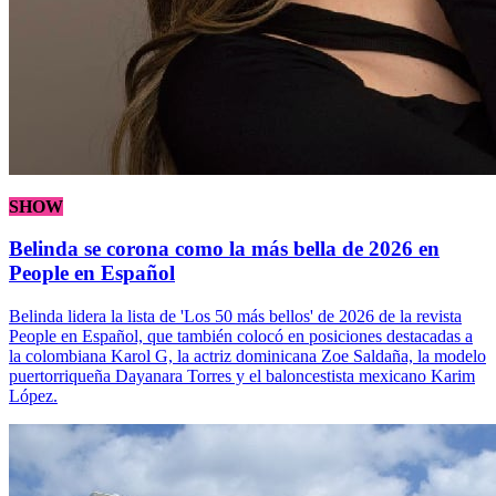
SHOW
Belinda se corona como la más bella de 2026 en
People en Español
Belinda lidera la lista de 'Los 50 más bellos' de 2026 de la revista
People en Español, que también colocó en posiciones destacadas a
la colombiana Karol G, la actriz dominicana Zoe Saldaña, la modelo
puertorriqueña Dayanara Torres y el baloncestista mexicano Karim
López.