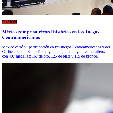
PASION
México rompe su récord histórico en los Juegos
Centroamericanos
México cerró su participación en los Juegos Centroamericanos y del
Caribe 2026 en Santo Domingo en el primer lugar del medallero,
con 407 medallas: 167 de oro, 125 de plata y 115 de bronce.