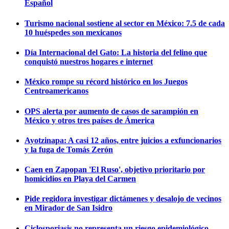
Español
Turismo nacional sostiene al sector en México: 7.5 de cada
10 huéspedes son mexicanos
Día Internacional del Gato: La historia del felino que
conquistó nuestros hogares e internet
México rompe su récord histórico en los Juegos
Centroamericanos
OPS alerta por aumento de casos de sarampión en
México y otros tres países de Ámerica
Ayotzinapa: A casi 12 años, entre juicios a exfuncionarios
y la fuga de Tomás Zerón
Caen en Zapopan 'El Ruso', objetivo prioritario por
homicidios en Playa del Carmen
Pide regidora investigar dictámenes y desalojo de vecinos
en Mirador de San Isidro
Ciclosporiasis no representa un riesgo epidemiológico