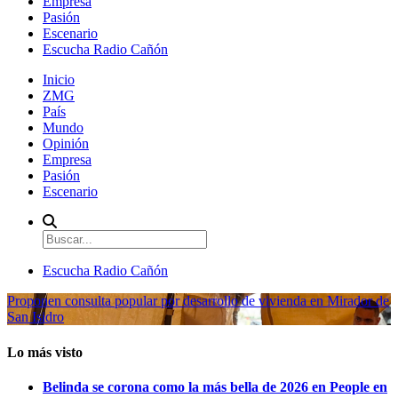
Empresa
Pasión
Escenario
Escucha Radio Cañón
Inicio
ZMG
País
Mundo
Opinión
Empresa
Pasión
Escenario
Escucha Radio Cañón
Proponen consulta popular por desarrollo de vivienda en Mirador de
San Isidro
Lo más visto
Belinda se corona como la más bella de 2026 en People en