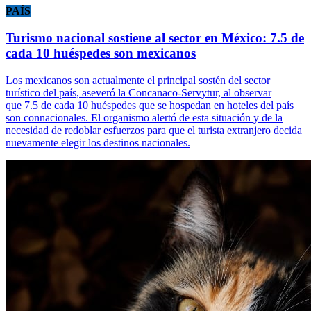
PAÍS
Turismo nacional sostiene al sector en México: 7.5 de
cada 10 huéspedes son mexicanos
Los mexicanos son actualmente el principal sostén del sector
turístico del país, aseveró la Concanaco-Servytur, al observar
que 7.5 de cada 10 huéspedes que se hospedan en hoteles del país
son connacionales. El organismo alertó de esta situación y de la
necesidad de redoblar esfuerzos para que el turista extranjero decida
nuevamente elegir los destinos nacionales.