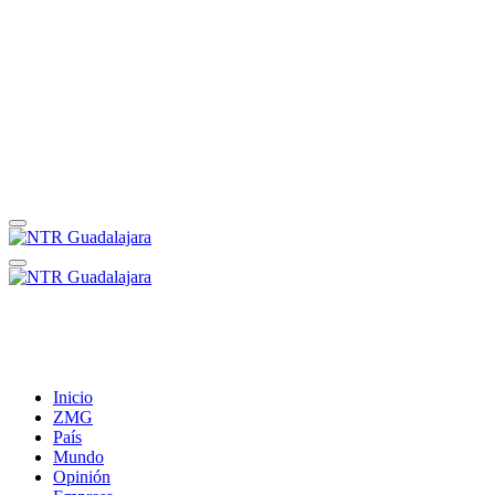
Inicio
ZMG
País
Mundo
Opinión