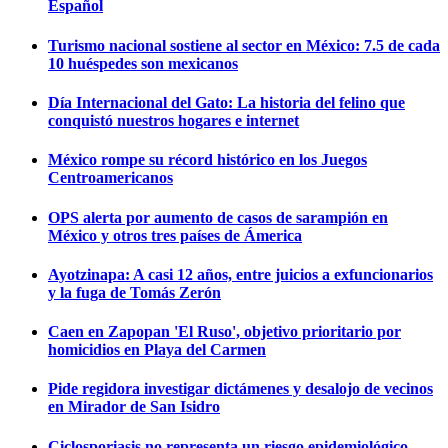
Español
Turismo nacional sostiene al sector en México: 7.5 de cada
10 huéspedes son mexicanos
Día Internacional del Gato: La historia del felino que
conquistó nuestros hogares e internet
México rompe su récord histórico en los Juegos
Centroamericanos
OPS alerta por aumento de casos de sarampión en
México y otros tres países de Ámerica
Ayotzinapa: A casi 12 años, entre juicios a exfuncionarios
y la fuga de Tomás Zerón
Caen en Zapopan 'El Ruso', objetivo prioritario por
homicidios en Playa del Carmen
Pide regidora investigar dictámenes y desalojo de vecinos
en Mirador de San Isidro
Ciclosporiasis no representa un riesgo epidemiológico