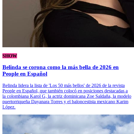
SHOW
Belinda se corona como la más bella de 2026 en
People en Español
Belinda lidera la lista de 'Los 50 más bellos' de 2026 de la revista
People en Español, que también colocó en posiciones destacadas a
la colombiana Karol G, la actriz dominicana Zoe Saldaña, la modelo
puertorriqueña Dayanara Torres y el baloncestista mexicano Karim
López.