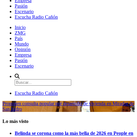
Empresa
Pasión
Escenario
Escucha Radio Cañón
Inicio
ZMG
País
Mundo
Opinión
Empresa
Pasión
Escenario
Escucha Radio Cañón
Proponen consulta popular por desarrollo de vivienda en Mirador de
San Isidro
Lo más visto
Belinda se corona como la más bella de 2026 en People en