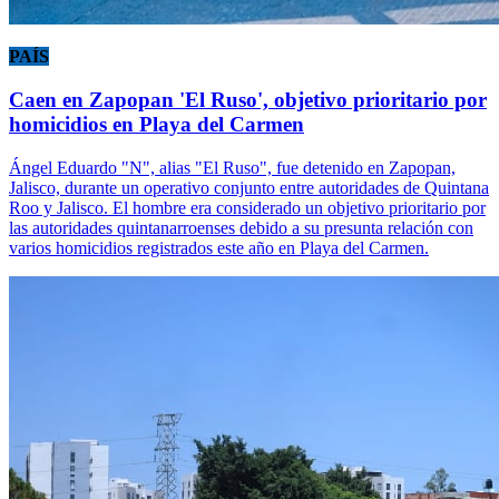
PAÍS
Caen en Zapopan 'El Ruso', objetivo prioritario por
homicidios en Playa del Carmen
Ángel Eduardo "N", alias "El Ruso", fue detenido en Zapopan,
Jalisco, durante un operativo conjunto entre autoridades de Quintana
Roo y Jalisco. El hombre era considerado un objetivo prioritario por
las autoridades quintanarroenses debido a su presunta relación con
varios homicidios registrados este año en Playa del Carmen.