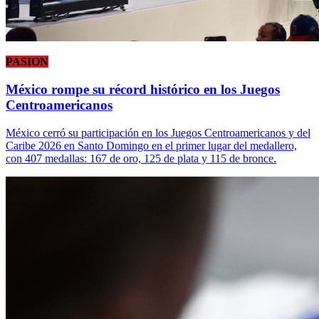
PASION
México rompe su récord histórico en los Juegos
Centroamericanos
México cerró su participación en los Juegos Centroamericanos y del
Caribe 2026 en Santo Domingo en el primer lugar del medallero,
con 407 medallas: 167 de oro, 125 de plata y 115 de bronce.