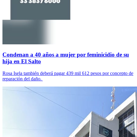
Condenan a 40 años a mujer por feminicidio de su
hija en El Salto
Rosa Isela también deberá pagar 439 mil 612 pesos por concepto de
reparación del daño.