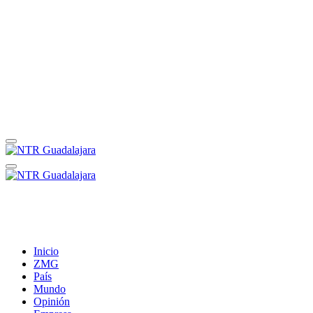
Inicio
ZMG
País
Mundo
Opinión