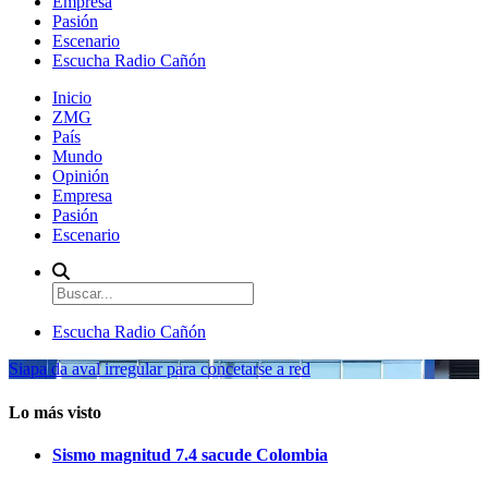
Empresa
Pasión
Escenario
Escucha Radio Cañón
Inicio
ZMG
País
Mundo
Opinión
Empresa
Pasión
Escenario
Escucha Radio Cañón
Siapa da aval irregular para concetarse a red
Lo más visto
Sismo magnitud 7.4 sacude Colombia