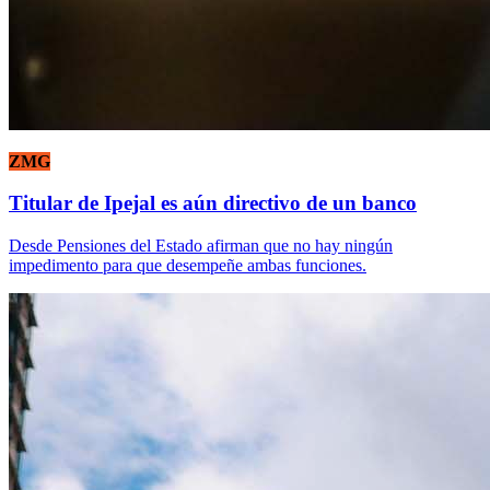
ZMG
Titular de Ipejal es aún directivo de un banco
Desde Pensiones del Estado afirman que no hay ningún
impedimento para que desempeñe ambas funciones.