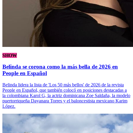
SHOW
Belinda se corona como la más bella de 2026 en
People en Español
Belinda lidera la lista de 'Los 50 más bellos' de 2026 de la revista
People en Español, que también colocó en posiciones destacadas a
la colombiana Karol G, la actriz dominicana Zoe Saldaña, la modelo
puertorriqueña Dayanara Torres y el baloncestista mexicano Karim
López.