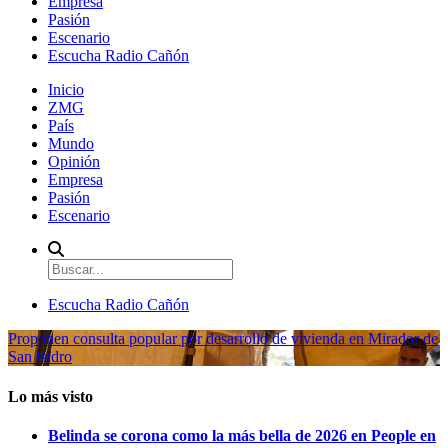
Empresa
Pasión
Escenario
Escucha Radio Cañón
Inicio
ZMG
País
Mundo
Opinión
Empresa
Pasión
Escenario
Escucha Radio Cañón
Proponen consulta popular por desarrollo de vivienda en Mirador de
San Isidro
Lo más visto
Belinda se corona como la más bella de 2026 en People en