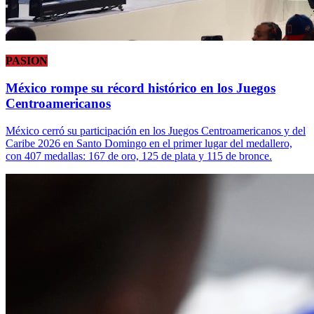
PASION
México rompe su récord histórico en los Juegos
Centroamericanos
México cerró su participación en los Juegos Centroamericanos y del
Caribe 2026 en Santo Domingo en el primer lugar del medallero,
con 407 medallas: 167 de oro, 125 de plata y 115 de bronce.