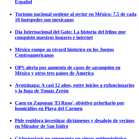
Español
Turismo nacional sostiene al sector en México: 7.5 de cada
10 huéspedes son mexicanos
Día Internacional del Gato: La historia del felino que
conquistó nuestros hogares e internet
México rompe su récord histórico en los Juegos
Centroamericanos
OPS alerta por aumento de casos de sarampión en
México y otros tres países de Ámerica
Ayotzinapa: A casi 12 años, entre juicios a exfuncionarios
y la fuga de Tomás Zerón
Caen en Zapopan 'El Ruso', objetivo prioritario por
homicidios en Playa del Carmen
Pide regidora investigar dictámenes y desalojo de vecinos
en Mirador de San Isidro
Ciclosporiasis no representa un riesgo epidemiológico