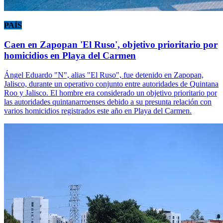
PAÍS
Caen en Zapopan 'El Ruso', objetivo prioritario por
homicidios en Playa del Carmen
Ángel Eduardo "N", alias "El Ruso", fue detenido en Zapopan,
Jalisco, durante un operativo conjunto entre autoridades de Quintana
Roo y Jalisco. El hombre era considerado un objetivo prioritario por
las autoridades quintanarroenses debido a su presunta relación con
varios homicidios registrados este año en Playa del Carmen.