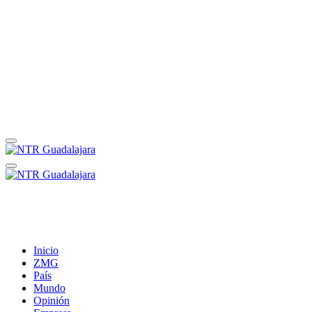
Inicio
ZMG
País
Mundo
Opinión