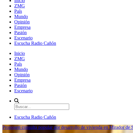
Inicio
ZMG
País
Mundo
Opinión
Empresa
Pasión
Escenario
Escucha Radio Cañón
Inicio
ZMG
País
Mundo
Opinión
Empresa
Pasión
Escenario
Escucha Radio Cañón
Proponen consulta popular por desarrollo de vivienda en Mirador de S