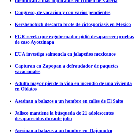
Identifican a más implicados en crimen de Valeria
Congreso, de vacación y con varios pendientes
Kershenobich descarta brote de ciclosporiasis en México
FGR revela que exgobernador pidió desaparecer pruebas
de caso Ayotzinapa
EUA investiga salmonela en jalapeños mexicanos
Capturan en Zapopan a defraudador de paquetes
vacacionales
Adulto mayor pierde la vida en incendio de una vivienda
en Oblatos
Asesinan a balazos a un hombre en calles de El Salto
Jalisco mantiene la búsqueda de 21 adolescentes
desaparecidos durante julio
Asesinan a balazos a un hombre en Tlajomulco