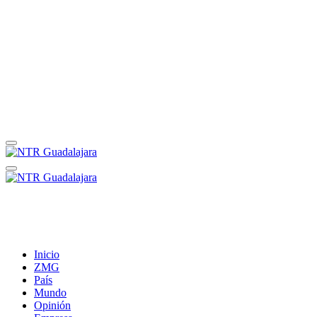
Inicio
ZMG
País
Mundo
Opinión