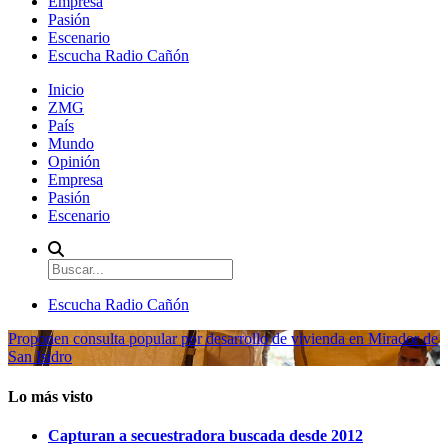
Empresa
Pasión
Escenario
Escucha Radio Cañón
Inicio
ZMG
País
Mundo
Opinión
Empresa
Pasión
Escenario
Escucha Radio Cañón
Proponen consulta popular por desarrollo de vivienda en Mirador de
San Isidro
Lo más visto
Capturan a secuestradora buscada desde 2012