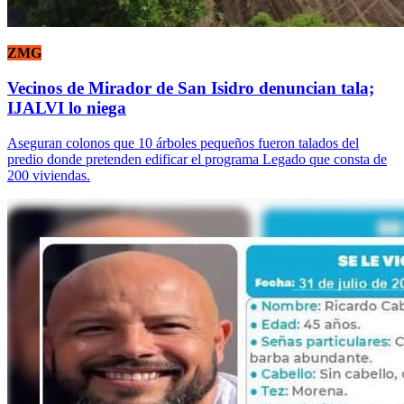
ZMG
Vecinos de Mirador de San Isidro denuncian tala;
IJALVI lo niega
Aseguran colonos que 10 árboles pequeños fueron talados del
predio donde pretenden edificar el programa Legado que consta de
200 viviendas.