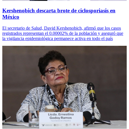
Kershenobich descarta brote de ciclosporiasis en
México
El secretario de Salud, David Kershenobich, afirmó que los casos
registrados representan el 0.00002% de la población y aseguró que
la vigilancia epidemiológica permanece activa en todo el país