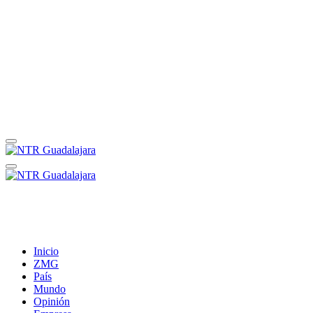
Inicio
ZMG
País
Mundo
Opinión