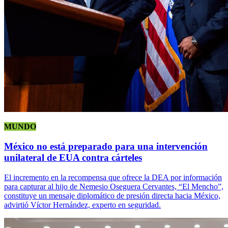
MUNDO
México no está preparado para una intervención
unilateral de EUA contra cárteles
El incremento en la recompensa que ofrece la DEA por información
para capturar al hijo de Nemesio Oseguera Cervantes, “El Mencho”,
constituye un mensaje diplomático de presión directa hacia México,
advirtió Víctor Hernández, experto en seguridad.