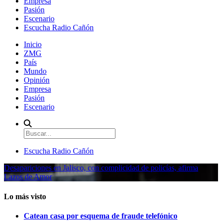
Empresa
Pasión
Escenario
Escucha Radio Cañón
Inicio
ZMG
País
Mundo
Opinión
Empresa
Pasión
Escenario
Escucha Radio Cañón
Desapariciones en Jalisco, con complicidad de policías, afirma
Lazos de Amor
Lo más visto
Catean casa por esquema de fraude telefónico