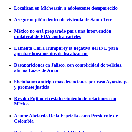
Localizan en Michoacán a adolescente desaparecido
Aseguran pitón dentro de vivienda de Santa Tere
México no está preparado para una intervención
unilateral de EUA contra cárteles
Lamenta Carla Humphrey la negativa del INE para
aprobar lineamientos de fiscalización
Desapariciones en Jalisco, con complicidad de policías,
afirma Lazos de Amor
Sheinbaum anticipa más detenciones por caso Ayotzinapa
y promete justicia
Resalta Fujimori restablecimiento de relaciones con
México
Asume Abelardo De la Espriella como Presidente de
Colombia