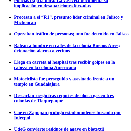
Policías bajo la mira: La CEDHJ documenta su
implicación en desapariciones forzadas
Procesan a el “R1”, presunto líder criminal en Jalisco y
Michoacán
Operaban tráfico de personas; uno fue detenido en Jalisco
Balean a hombre en calles de la colonia Buenos Aires;
detonación alarma a vecinos
Llega en carreta al hospital tras recibir golpes en la
cabeza en la colonia Americana
Motociclista fue perseguido y asesinado frente a un
templo en Guadalajara
Descartan riesgo tras reportes de olor a gas en tres
colonias de Tlaquepaque
Cae en Zapopan prófugo estadounidense buscado por
Interpol
UdeG convierte residuos de agave en biotextil