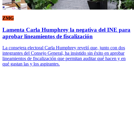
ZMG
Lamenta Carla Humphrey la negativa del INE para
aprobar lineamientos de fiscalización
La consejera electoral Carla Humphrey reveló que, junto con dos
integrantes del Consejo General, ha insistido sin éxito en aprobar
lineamientos de fiscalización que permitan auditar qué hacen y en
qué gastan las y los aspirantes.