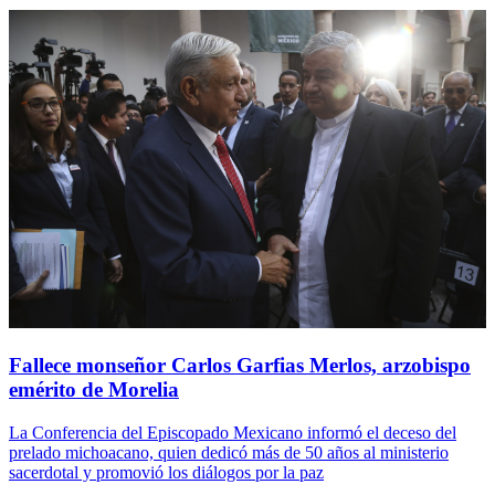
Fallece monseñor Carlos Garfias Merlos, arzobispo
emérito de Morelia
La Conferencia del Episcopado Mexicano informó el deceso del
prelado michoacano, quien dedicó más de 50 años al ministerio
sacerdotal y promovió los diálogos por la paz