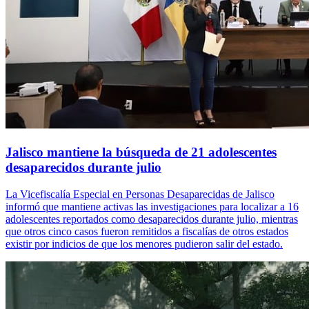
Jalisco mantiene la búsqueda de 21 adolescentes
desaparecidos durante julio
La Vicefiscalía Especial en Personas Desaparecidas de Jalisco
informó que mantiene activas las investigaciones para localizar a 16
adolescentes reportados como desaparecidos durante julio, mientras
que otros cinco casos fueron remitidos a fiscalías de otros estados
existir por indicios de que los menores pudieron salir del estado.