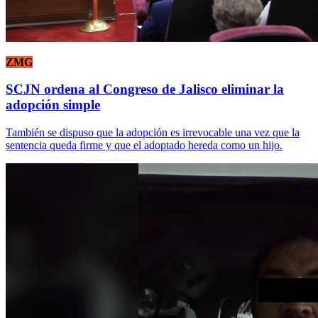
ZMG
SCJN ordena al Congreso de Jalisco eliminar la
adopción simple
También se dispuso que la adopción es irrevocable una vez que la
sentencia queda firme y que el adoptado hereda como un hijo.