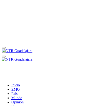
Inicio
ZMG
País
Mundo
Opinión