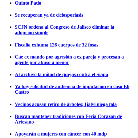
Quinto Patio
Se recuperan ya de ciclosporiasis
SCJN ordena al Congreso de Jalisco eliminar la
adopción simple
Fiscalía exhuma 126 cuerpos de 32 fosas
Cae ex mando por agresión a ex pareja y procesan a
agente por abuso a menor
Al archivo la mitad de quejas contra el Siapa
Ya hay solicitud de audiencia de imputación en caso Eli
Castro
Vecinos acusan retiro de árboles; Ijalvi niega tala
Buscan mantener tradiciones con Feria Corazón de
Artesano
Apoyarán a mujeres con cáncer con 40 mdp