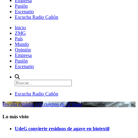
Empresa
Pasión
Escenario
Escucha Radio Cañón
Inicio
ZMG
País
Mundo
Opinión
Empresa
Pasión
Escenario
Escucha Radio Cañón
Fiscalía exhuma 126 cuerpos de 32 fosas
Lo más visto
UdeG convierte residuos de agave en biotextil