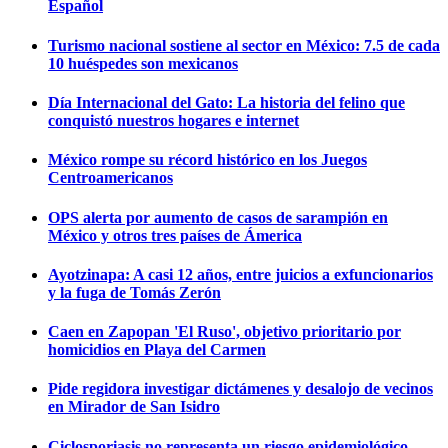
Español
Turismo nacional sostiene al sector en México: 7.5 de cada
10 huéspedes son mexicanos
Día Internacional del Gato: La historia del felino que
conquistó nuestros hogares e internet
México rompe su récord histórico en los Juegos
Centroamericanos
OPS alerta por aumento de casos de sarampión en
México y otros tres países de Ámerica
Ayotzinapa: A casi 12 años, entre juicios a exfuncionarios
y la fuga de Tomás Zerón
Caen en Zapopan 'El Ruso', objetivo prioritario por
homicidios en Playa del Carmen
Pide regidora investigar dictámenes y desalojo de vecinos
en Mirador de San Isidro
Ciclosporiasis no representa un riesgo epidemiológico