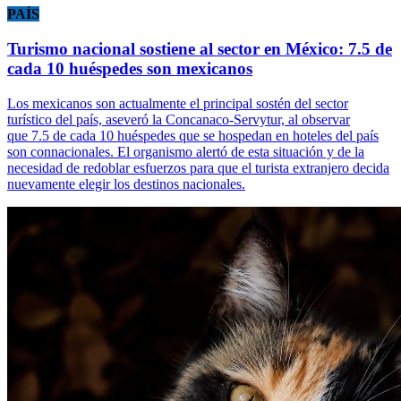
PAÍS
Turismo nacional sostiene al sector en México: 7.5 de
cada 10 huéspedes son mexicanos
Los mexicanos son actualmente el principal sostén del sector
turístico del país, aseveró la Concanaco-Servytur, al observar
que 7.5 de cada 10 huéspedes que se hospedan en hoteles del país
son connacionales. El organismo alertó de esta situación y de la
necesidad de redoblar esfuerzos para que el turista extranjero decida
nuevamente elegir los destinos nacionales.