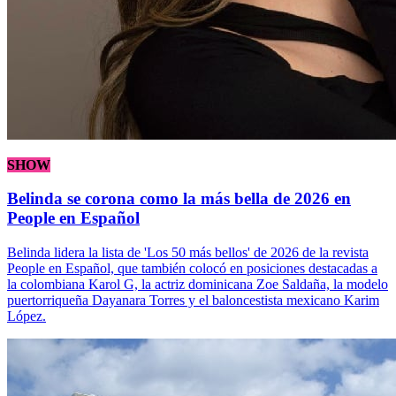
SHOW
Belinda se corona como la más bella de 2026 en
People en Español
Belinda lidera la lista de 'Los 50 más bellos' de 2026 de la revista
People en Español, que también colocó en posiciones destacadas a
la colombiana Karol G, la actriz dominicana Zoe Saldaña, la modelo
puertorriqueña Dayanara Torres y el baloncestista mexicano Karim
López.