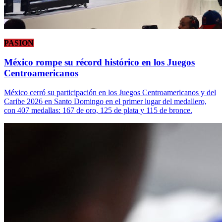
PASION
México rompe su récord histórico en los Juegos
Centroamericanos
México cerró su participación en los Juegos Centroamericanos y del
Caribe 2026 en Santo Domingo en el primer lugar del medallero,
con 407 medallas: 167 de oro, 125 de plata y 115 de bronce.