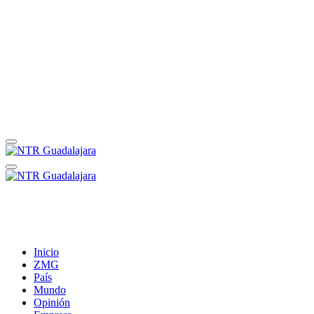
Inicio
ZMG
País
Mundo
Opinión