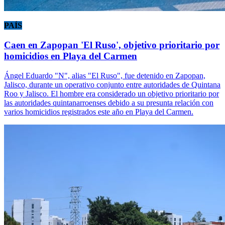
PAÍS
Caen en Zapopan 'El Ruso', objetivo prioritario por
homicidios en Playa del Carmen
Ángel Eduardo "N", alias "El Ruso", fue detenido en Zapopan,
Jalisco, durante un operativo conjunto entre autoridades de Quintana
Roo y Jalisco. El hombre era considerado un objetivo prioritario por
las autoridades quintanarroenses debido a su presunta relación con
varios homicidios registrados este año en Playa del Carmen.