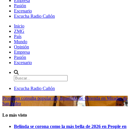
Empresa
Pasión
Escenario
Escucha Radio Cañón
Inicio
ZMG
País
Mundo
Opinión
Empresa
Pasión
Escenario
Escucha Radio Cañón
Proponen consulta popular por desarrollo de vivienda en Mirador de
San Isidro
Lo más visto
Belinda se corona como la más bella de 2026 en People en