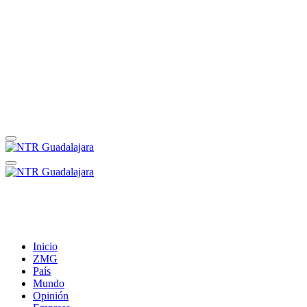
Inicio
ZMG
País
Mundo
Opinión