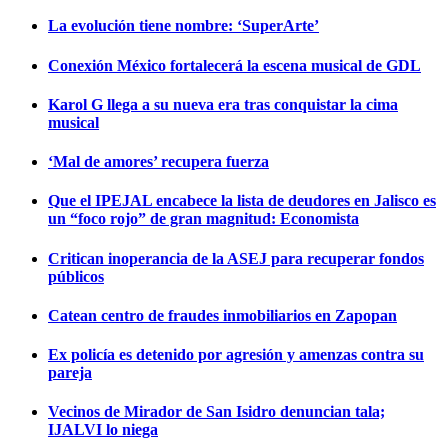
La evolución tiene nombre: ‘SuperArte’
Conexión México fortalecerá la escena musical de GDL
Karol G llega a su nueva era tras conquistar la cima
musical
‘Mal de amores’ recupera fuerza
Que el IPEJAL encabece la lista de deudores en Jalisco es
un “foco rojo” de gran magnitud: Economista
Critican inoperancia de la ASEJ para recuperar fondos
públicos
Catean centro de fraudes inmobiliarios en Zapopan
Ex policía es detenido por agresión y amenzas contra su
pareja
Vecinos de Mirador de San Isidro denuncian tala;
IJALVI lo niega