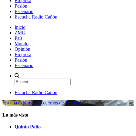
Empresa
Pasión
Escenario
Escucha Radio Cañón
Inicio
ZMG
País
Mundo
Opinión
Empresa
Pasión
Escenario
Escucha Radio Cañón
Fiscalía exhuma 126 cuerpos de 32 fosas
Lo más visto
Quinto Patio