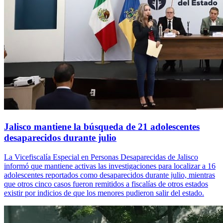
Jalisco mantiene la búsqueda de 21 adolescentes
desaparecidos durante julio
La Vicefiscalía Especial en Personas Desaparecidas de Jalisco
informó que mantiene activas las investigaciones para localizar a 16
adolescentes reportados como desaparecidos durante julio, mientras
que otros cinco casos fueron remitidos a fiscalías de otros estados
existir por indicios de que los menores pudieron salir del estado.