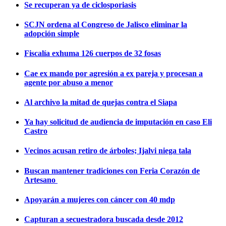
Se recuperan ya de ciclosporiasis
SCJN ordena al Congreso de Jalisco eliminar la
adopción simple
Fiscalía exhuma 126 cuerpos de 32 fosas
Cae ex mando por agresión a ex pareja y procesan a
agente por abuso a menor
Al archivo la mitad de quejas contra el Siapa
Ya hay solicitud de audiencia de imputación en caso Eli
Castro
Vecinos acusan retiro de árboles; Ijalvi niega tala
Buscan mantener tradiciones con Feria Corazón de
Artesano
Apoyarán a mujeres con cáncer con 40 mdp
Capturan a secuestradora buscada desde 2012