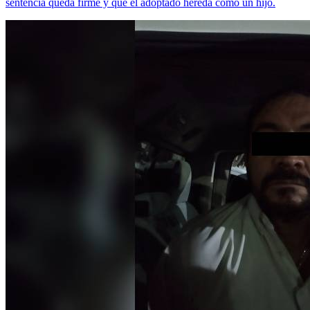
sentencia queda firme y que el adoptado hereda como un hijo.