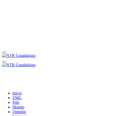
Inicio
ZMG
País
Mundo
Opinión