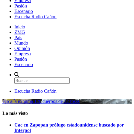
Empresa
Pasión
Escenario
Escucha Radio Cañón
Inicio
ZMG
País
Mundo
Opinión
Empresa
Pasión
Escenario
Escucha Radio Cañón
Fiscalía exhuma 126 cuerpos de 32 fosas
Lo más visto
Cae en Zapopan prófugo estadounidense buscado por
Interpol