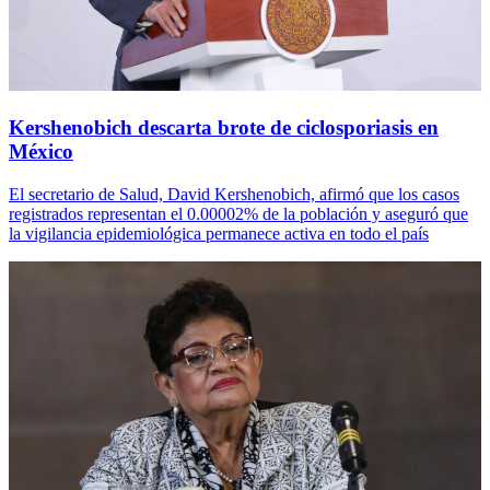
Kershenobich descarta brote de ciclosporiasis en
México
El secretario de Salud, David Kershenobich, afirmó que los casos
registrados representan el 0.00002% de la población y aseguró que
la vigilancia epidemiológica permanece activa en todo el país