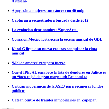
Artesano
Apoyarán a mujeres con cáncer con 40 mdp
Capturan a secuestradora buscada desde 2012
La evolución tiene nombre: ‘SuperArte’
Conexión México fortalecerá la escena musical de GDL
Karol G llega a su nueva era tras conquistar la cima
musical
‘Mal de amores’ recupera fuerza
Que el IPEJAL encabece la lista de deudores en Jalisco es
un “foco rojo” de gran magnitud: Economista
Critican inoperancia de la ASEJ para recuperar fondos
públicos
Catean centro de fraudes inmobiliarios en Zapopan