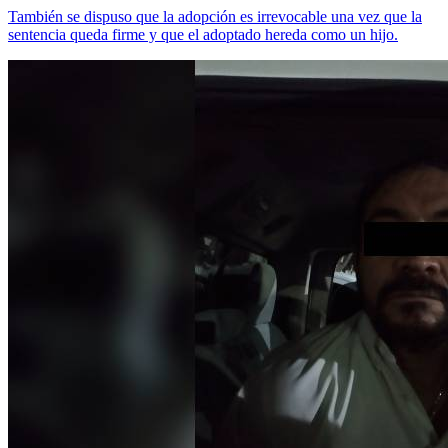
También se dispuso que la adopción es irrevocable una vez que la
sentencia queda firme y que el adoptado hereda como un hijo.