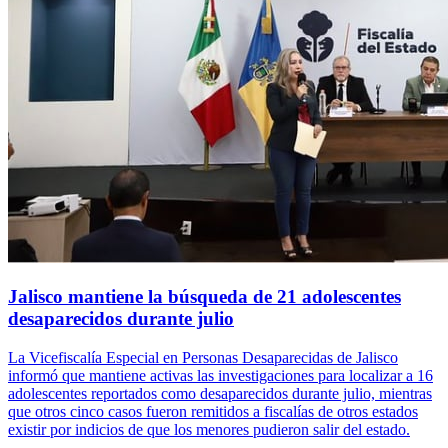
Jalisco mantiene la búsqueda de 21 adolescentes
desaparecidos durante julio
La Vicefiscalía Especial en Personas Desaparecidas de Jalisco
informó que mantiene activas las investigaciones para localizar a 16
adolescentes reportados como desaparecidos durante julio, mientras
que otros cinco casos fueron remitidos a fiscalías de otros estados
existir por indicios de que los menores pudieron salir del estado.