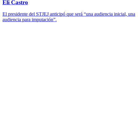
Eli Castro
El presidente del STJEJ anticipó que será “una audiencia inicial, una
audiencia para imputación”.