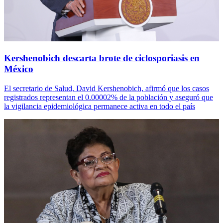
Kershenobich descarta brote de ciclosporiasis en
México
El secretario de Salud, David Kershenobich, afirmó que los casos
registrados representan el 0.00002% de la población y aseguró que
la vigilancia epidemiológica permanece activa en todo el país