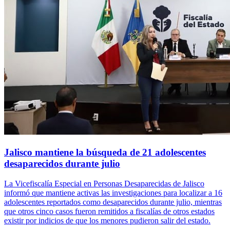
Jalisco mantiene la búsqueda de 21 adolescentes
desaparecidos durante julio
La Vicefiscalía Especial en Personas Desaparecidas de Jalisco
informó que mantiene activas las investigaciones para localizar a 16
adolescentes reportados como desaparecidos durante julio, mientras
que otros cinco casos fueron remitidos a fiscalías de otros estados
existir por indicios de que los menores pudieron salir del estado.