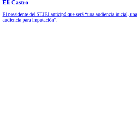
Eli Castro
El presidente del STJEJ anticipó que será “una audiencia inicial, una
audiencia para imputación”.