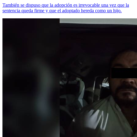
También se dispuso que la adopción es irrevocable una vez que la
sentencia queda firme y que el adoptado hereda como un hijo.