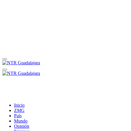
Inicio
ZMG
País
Mundo
Opinión