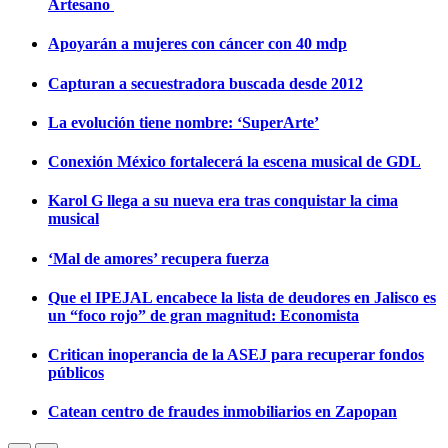
Artesano
Apoyarán a mujeres con cáncer con 40 mdp
Capturan a secuestradora buscada desde 2012
La evolución tiene nombre: ‘SuperArte’
Conexión México fortalecerá la escena musical de GDL
Karol G llega a su nueva era tras conquistar la cima
musical
‘Mal de amores’ recupera fuerza
Que el IPEJAL encabece la lista de deudores en Jalisco es
un “foco rojo” de gran magnitud: Economista
Critican inoperancia de la ASEJ para recuperar fondos
públicos
Catean centro de fraudes inmobiliarios en Zapopan