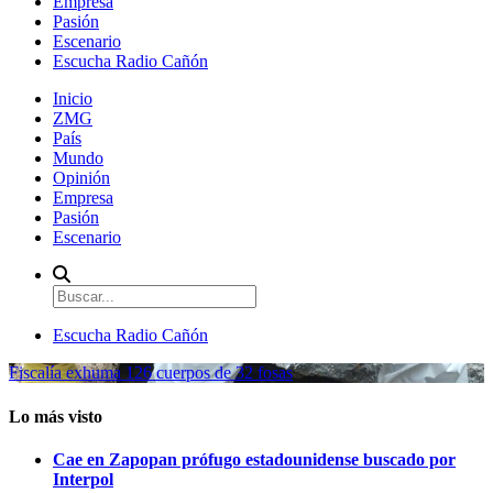
Empresa
Pasión
Escenario
Escucha Radio Cañón
Inicio
ZMG
País
Mundo
Opinión
Empresa
Pasión
Escenario
Escucha Radio Cañón
Fiscalía exhuma 126 cuerpos de 32 fosas
Lo más visto
Cae en Zapopan prófugo estadounidense buscado por
Interpol