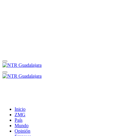
Inicio
ZMG
País
Mundo
Opinión