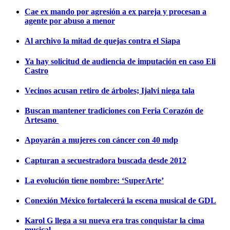
Cae ex mando por agresión a ex pareja y procesan a
agente por abuso a menor
Al archivo la mitad de quejas contra el Siapa
Ya hay solicitud de audiencia de imputación en caso Eli
Castro
Vecinos acusan retiro de árboles; Ijalvi niega tala
Buscan mantener tradiciones con Feria Corazón de
Artesano
Apoyarán a mujeres con cáncer con 40 mdp
Capturan a secuestradora buscada desde 2012
La evolución tiene nombre: ‘SuperArte’
Conexión México fortalecerá la escena musical de GDL
Karol G llega a su nueva era tras conquistar la cima
musical