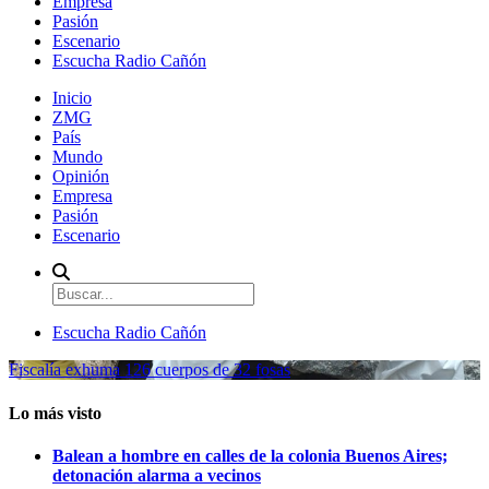
Empresa
Pasión
Escenario
Escucha Radio Cañón
Inicio
ZMG
País
Mundo
Opinión
Empresa
Pasión
Escenario
Escucha Radio Cañón
Fiscalía exhuma 126 cuerpos de 32 fosas
Lo más visto
Balean a hombre en calles de la colonia Buenos Aires;
detonación alarma a vecinos