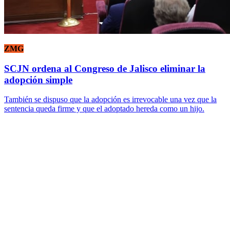
ZMG
SCJN ordena al Congreso de Jalisco eliminar la
adopción simple
También se dispuso que la adopción es irrevocable una vez que la
sentencia queda firme y que el adoptado hereda como un hijo.