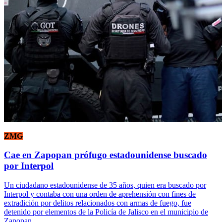
ZMG
Cae en Zapopan prófugo estadounidense buscado
por Interpol
Un ciudadano estadounidense de 35 años, quien era buscado por
Interpol y contaba con una orden de aprehensión con fines de
extradición por delitos relacionados con armas de fuego, fue
detenido por elementos de la Policía de Jalisco en el municipio de
Zapopan.