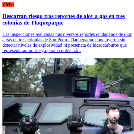
ZMG
Descartan riesgo tras reportes de olor a gas en tres
colonias de Tlaquepaque
Las inspecciones realizadas tras diversos reportes ciudadanos de olor
a gas en tres colonias de San Pedro Tlaquepaque concluyeron sin
detectar niveles de explosividad ni presencia de hidrocarburos que
representaran un riesgo para la población.