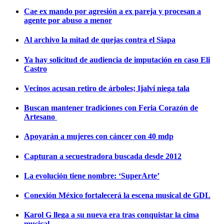
Cae ex mando por agresión a ex pareja y procesan a
agente por abuso a menor
Al archivo la mitad de quejas contra el Siapa
Ya hay solicitud de audiencia de imputación en caso Eli
Castro
Vecinos acusan retiro de árboles; Ijalvi niega tala
Buscan mantener tradiciones con Feria Corazón de
Artesano
Apoyarán a mujeres con cáncer con 40 mdp
Capturan a secuestradora buscada desde 2012
La evolución tiene nombre: ‘SuperArte’
Conexión México fortalecerá la escena musical de GDL
Karol G llega a su nueva era tras conquistar la cima
musical