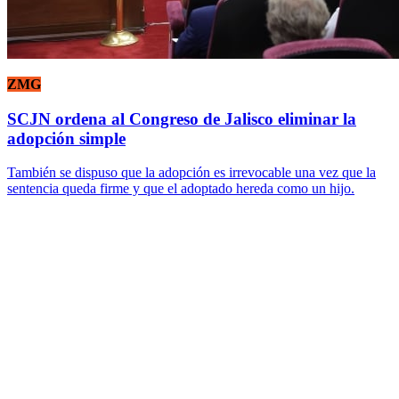
ZMG
SCJN ordena al Congreso de Jalisco eliminar la
adopción simple
También se dispuso que la adopción es irrevocable una vez que la
sentencia queda firme y que el adoptado hereda como un hijo.