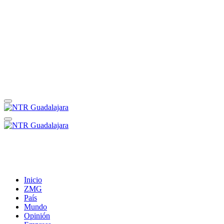
Inicio
ZMG
País
Mundo
Opinión