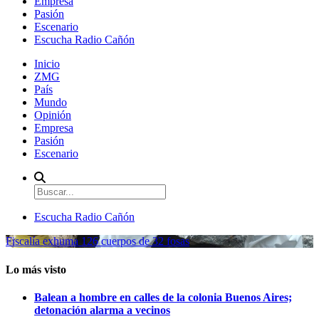
Empresa
Pasión
Escenario
Escucha Radio Cañón
Inicio
ZMG
País
Mundo
Opinión
Empresa
Pasión
Escenario
Escucha Radio Cañón
Fiscalía exhuma 126 cuerpos de 32 fosas
Lo más visto
Balean a hombre en calles de la colonia Buenos Aires;
detonación alarma a vecinos