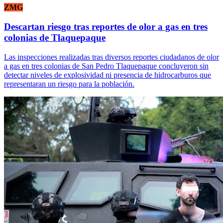
ZMG
Descartan riesgo tras reportes de olor a gas en tres
colonias de Tlaquepaque
Las inspecciones realizadas tras diversos reportes ciudadanos de olor
a gas en tres colonias de San Pedro Tlaquepaque concluyeron sin
detectar niveles de explosividad ni presencia de hidrocarburos que
representaran un riesgo para la población.