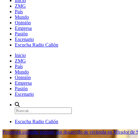
Inicio
ZMG
País
Mundo
Opinión
Empresa
Pasión
Escenario
Escucha Radio Cañón
Inicio
ZMG
País
Mundo
Opinión
Empresa
Pasión
Escenario
Escucha Radio Cañón
Proponen consulta popular por desarrollo de vivienda en Mirador de S