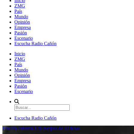
Inicio
ZMG
País
Mundo
Opinión
Empresa
Pasión
Escenario
Escucha Radio Cañón
Inicio
ZMG
País
Mundo
Opinión
Empresa
Pasión
Escenario
Escucha Radio Cañón
Fiscalía exhuma 126 cuerpos de 32 fosas