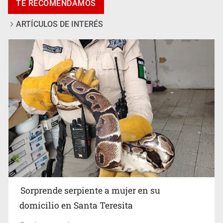
TE RECOMENDAMOS
implicación en desapariciones forzadas
ARTÍCULOS DE INTERÉS
Detienen a tres miembros de red transnacional de
tráfico de personas
Sorprende serpiente a mujer en su
domicilio en Santa Teresita