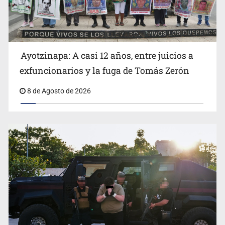
OPS alerta por aumento de casos de sarampión en
México y otros tres países de Ámerica
Ayotzinapa: A casi 12 años, entre juicios a
exfuncionarios y la fuga de Tomás Zerón
8 de Agosto de 2026