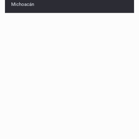
Michoacán
Detienen en CDMX a Guadalupe “N” por huachicol