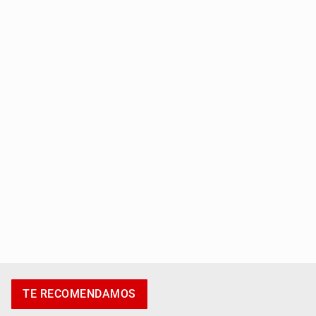
Realizan primera boda de personas sordas en Zapopan
Entrega apoyos a afectados por lluvias en Oblatos
TE RECOMENDAMOS