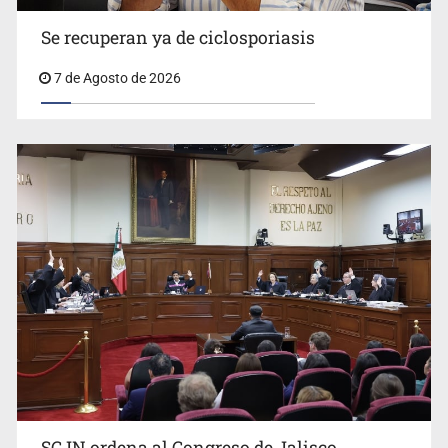
Se recuperan ya de ciclosporiasis
UdeG convierte residuos de agave en biotextil
7 de Agosto de 2026