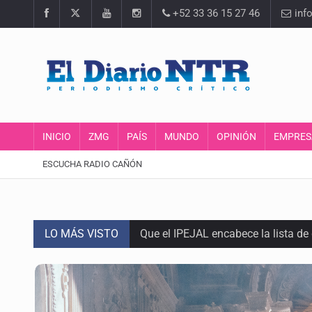
+52 33 36 15 27 46
inf
INICIO
ZMG
PAÍS
MUNDO
OPINIÓN
EMPRES
ESCUCHA RADIO CAÑÓN
LO MÁS VISTO
Critican inoperancia de la ASEJ pa
Catean centro de fraudes inmobili
Ex policía es detenido por agresió