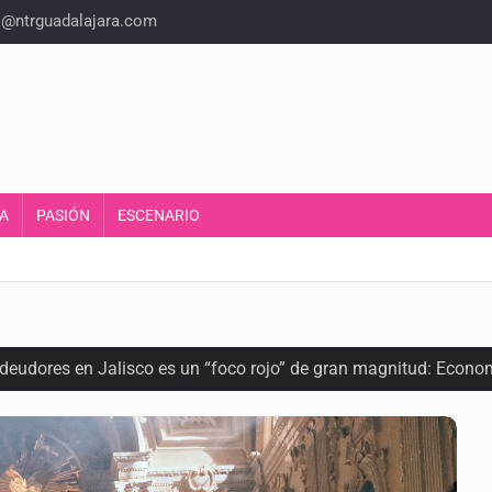
o@ntrguadalajara.com
A
PASIÓN
ESCENARIO
ra recuperar fondos públicos
arios en Zapopan
n y amenzas contra su pareja