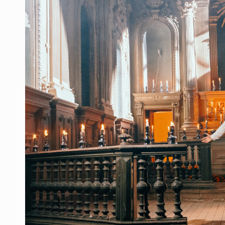
Vecinos de Mirador de San Isidro d
Reporta 627 acciones tras inundac
SSPC, participa en búsqueda de R
Proponen consulta popular por desa
Identifican a más implicados en cr
Capturan a secuestradora buscad
Que el IPEJAL encabece la lista de