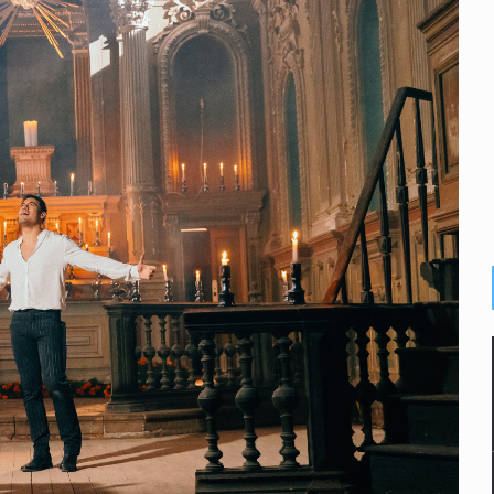
enuncian tala; IJALVI lo niega
ión en Balcones de Oblatos
icardo Cabezas Talavera
rrollo de vivienda en Mirador de San Isidro
imen de Valeria
a desde 2012
 deudores en Jalisco es un “foco rojo” de gran magnitud: Econo