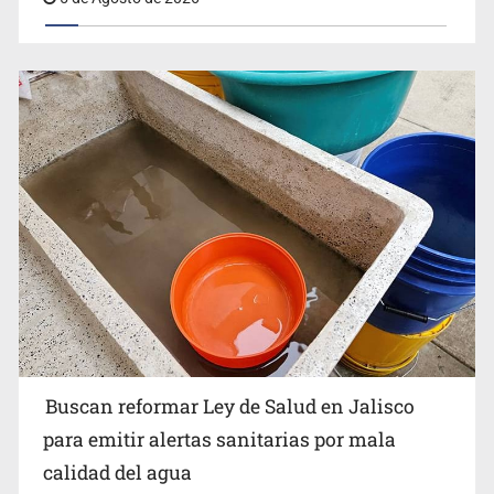
Buscan reformar Ley de Salud en Jalisco para emitir
alertas sanitarias por mala calidad del agua
Buscan reformar Ley de Salud en Jalisco
Citarían a Medrano si persiste falta de diálogo con
para emitir alertas sanitarias por mala
vecinos de Mirador San Isidro
calidad del agua