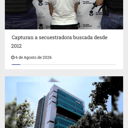
Capturan a secuestradora buscada desde
Cae ex mando por agresión a ex pareja y procesan a
agente por abuso a menor
2012
6 de Agosto de 2026