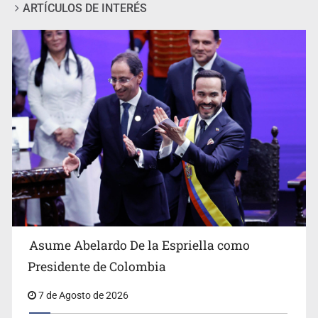
ARTÍCULOS DE INTERÉS
Motociclista fue perseguido y asesinado frente a un
templo en Guadalajara
Asume Abelardo De la Espriella como
Presidente de Colombia
Descartan riesgo tras reportes de olor a gas en tres
7 de Agosto de 2026
colonias de Tlaquepaque