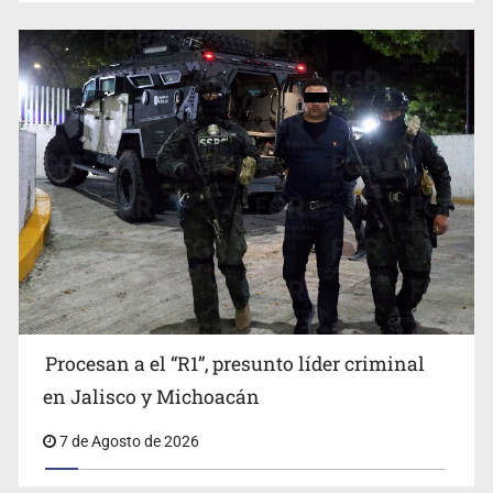
UdeG convierte residuos de agave en biotextil
Procesan a el “R1”, presunto líder criminal
en Jalisco y Michoacán
Policías bajo la mira: La CEDHJ documenta su
implicación en desapariciones forzadas
7 de Agosto de 2026